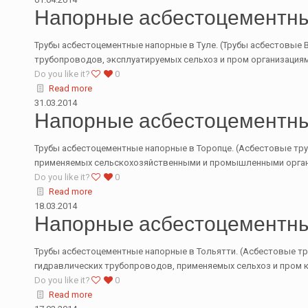
Напорные асбестоцементны
Трубы асбестоцементные напорные в Туле. (Трубы асбестовые В
трубопроводов, эксплуатируемых сельхоз и пром организациям
Do you like it?
0
Read more
31.03.2014
Напорные асбестоцементны
Трубы асбестоцементные напорные в Торопце. (Асбестовые труб
применяемых сельскохозяйственными и промышленными органи
Do you like it?
0
Read more
18.03.2014
Напорные асбестоцементны
Трубы асбестоцементные напорные в Тольятти. (Асбестовые тру
гидравлических трубопроводов, применяемых сельхоз и пром к
Do you like it?
0
Read more