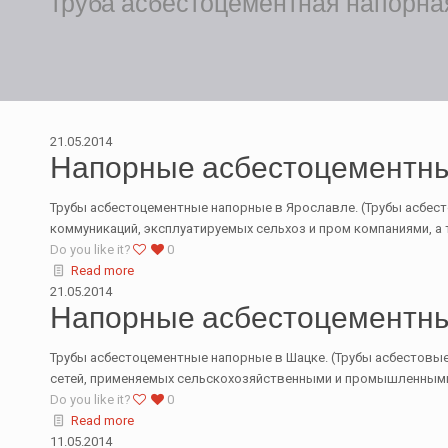
труба асбестоцементная напорна
21.05.2014
Напорные асбестоцементны
Трубы асбестоцементные напорные в Ярославле. (Трубы асбесто
коммуникаций, эксплуатируемых сельхоз и пром компаниями, а
Do you like it?
0
Read more
21.05.2014
Напорные асбестоцементны
Трубы асбестоцементные напорные в Шацке. (Трубы асбестовые 
сетей, применяемых сельскохозяйственными и промышленными 
Do you like it?
0
Read more
11.05.2014