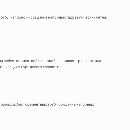
трубы напорной - создание напорных гидравлических сетей,
убы асбестоцементной напорной - создание транспортных
анизациям городского хозяйства.
апорных асбестоцементных труб - создание напорных