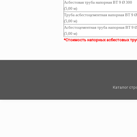
Асбестовая труба
напорная ВТ 9 Ø 300
(5,00 м)
Труба асбестоцементная
напорная ВТ 9 Ø
(5,00 м)
Асбестоцементная т
руба
напорная ВТ 9 Ø
(5,00 м)
*Стоимость напорных асбестовых труб д
Каталог стр