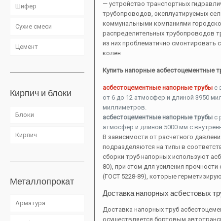
— устройство транспортных гидравли
Шифер
трубопроводов, эксплуатируемых сель
коммунальными компаниями городског
Сухие смеси
распределительных трубопроводов тр
из них проблематично смонтировать 
Цемент
колен.
Купить напорные асбестоцементные т
асбестоцементные напорные трубы
с 
Кирпич и блоки
от 6 до 12 атмосфер и длиной 3950 ми
миллиметров.
Блоки
асбестоцементные напорные трубы
с 
атмосфер и длиной 5000 мм с внутренн
Кирпич
В зависимости от расчетного давлен
подразделяются на типы в соответстви
сборки труб напорных используют ас
80), при этом для усиления прочност
(ГОСТ 5228-89), которые герметизиру
Металлопрокат
Доставка напорных асбестовых тр
Арматура
Доставка напорных труб асбестоцеме
осуществляется бортовым автотрансп