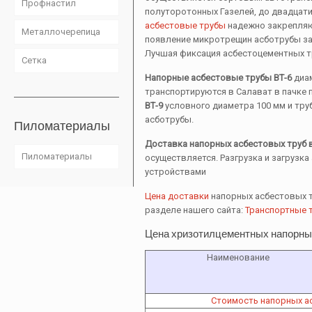
Профнастил
полуторотонных Газелей, до двадцати
асбестовые трубы
надежно закрепляю
Металлочерепица
появление микротрещин асботрубы за 
Лучшая фиксация асбестоцементных тр
Сетка
Напорные асбестовые трубы ВТ-6
диам
транспортируются в Салават в пачке п
ВТ-9
условного диаметра 100 мм и труб
асботрубы.
Пиломатериалы
Доставка напорных асбестовых труб 
Пиломатериалы
осуществляется. Разгрузка и загрузк
устройствами
Цена доставки
напорных асбестовых т
разделе нашего сайта:
Транспортные 
Цена хризотилцементных напорных
Наименование
Стоимость напорных а