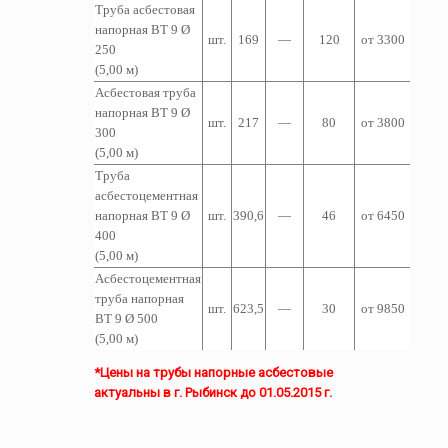
Труба асбестовая
напорная ВТ 9 Ø
шт.
169
—
120
от 3300
250
(5,00 м)
Асбестовая труба
напорная ВТ 9 Ø
шт.
217
—
80
от 3800
300
(5,00 м)
Труба
асбестоцементная
напорная ВТ 9 Ø
шт.
390,6
—
46
от 6450
400
(5,00 м)
Асбестоцементная
т
руба
напорная
шт.
623,5
—
30
от 9850
ВТ 9 Ø 500
(5,00 м)
*Цены на трубы напорные асбестовые
актуальны в г. Рыбинск до 01.05.2015 г.