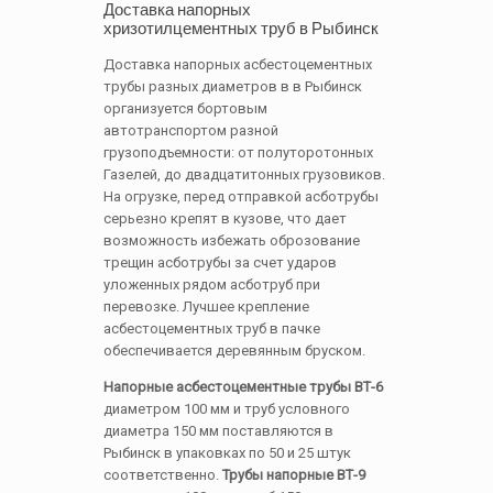
Доставка напорных
хризотилцементных труб в Рыбинск
Доставка напорных асбестоцементных
трубы разных диаметров в в Рыбинск
организуется бортовым
автотранспортом разной
грузоподъемности: от полуторотонных
Газелей, до двадцатитонных грузовиков.
На огрузке, перед отправкой асботрубы
серьезно крепят в кузове, что дает
возможность избежать оброзование
трещин асботрубы за счет ударов
уложенных рядом асботруб при
перевозке. Лучшее крепление
асбестоцементных труб в пачке
обеспечивается деревянным бруском.
Напорные асбестоцементные трубы ВТ-6
диаметром 100 мм и труб условного
диаметра 150 мм поставляются в
Рыбинск в упаковках по 50 и 25 штук
соответственно.
Трубы напорные ВТ-9