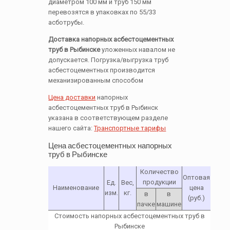
диаметром 100 мм и труб 150 мм
перевозятся в упаковках по 55/33
асботрубы.
Доставка напорных асбестоцементных
труб в Рыбинске
уложенных навалом не
допускается. Погрузка/выгрузка труб
асбестоцементных производится
механизированным способом
Цена доставки
напорных
асбестоцементных труб в Рыбинск
указана в соответствующем разделе
нашего сайта:
Транспортные тарифы
Цена асбестоцементных напорных
труб в Рыбинске
Количество
Оптовая
продукции
Ед.
Вес,
Наименование
цена
изм.
кг.
в
в
(руб.)
пачке
машине
Стоимость напорных асбестоцементных труб в
Рыбинске