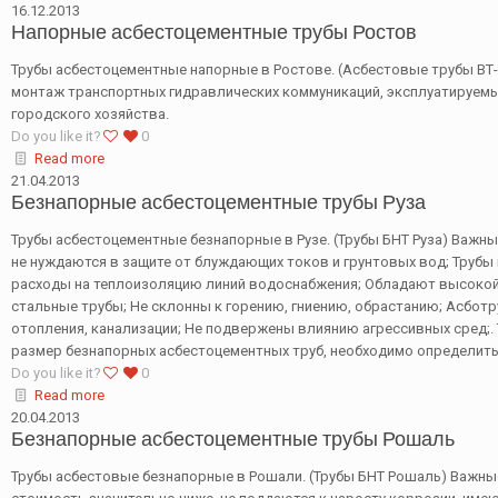
16.12.2013
Напорные асбестоцементные трубы Ростов
Трубы асбестоцементные напорные в Ростове. (Асбестовые трубы ВТ-9,
монтаж транспортных гидравлических коммуникаций, эксплуатируем
городского хозяйства.
Do you like it?
0
Read more
21.04.2013
Безнапорные асбестоцементные трубы Руза
Трубы асбестоцементные безнапорные в Рузе. (Трубы БНТ Руза) Важн
не нуждаются в защите от блуждающих токов и грунтовых вод; Труб
расходы на теплоизоляцию линий водоснабжения; Обладают высокой
стальные трубы; Не склонны к горению, гниению, обрастанию; Асбо
отопления, канализации; Не подвержены влиянию агрессивных сред;. 
размер безнапорных асбестоцементных труб, необходимо определитьс
Do you like it?
0
Read more
20.04.2013
Безнапорные асбестоцементные трубы Рошаль
Трубы асбестовые безнапорные в Рошали. (Трубы БНТ Рошаль) Важные