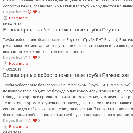
стоимость значительно ниже, не поддаются к наросту коррозии, име
сопротивления, сравнительно малый вес труб, не поддаются влияни
Do you like it?
0
Read more
06.04.2013
Безнапорные асбестоцементные трубы Реутов
Трубы асбестовые безнапорные в Реутове. (Трубы БНТ Реутов) Важны
ржавчины, элементарность в установке, не подвержены влиянию сре
них намного меньше, весят меньше аналогов.
Do you like it?
0
Read more
17.03.2013
Безнапорные асбестоцементные трубы Раменское
Трубы асбестовые безнапорные в Раменском. (Трубы БНТ Раменское)
не нуждаются в защите от блуждающих токов и грунтовых вод; Не по
Обладают хорошей прочностью и долговечностью; Устойчивы к агре
теплоизолятором, это уменьшает расходы на теплоизоляцию линий 
систем водоснабжения, отопления, канализации; В несколько раз ле
безнапорных асбестоцементных труб, нужно определиться с целями, 
Do you like it?
0
Read more
08.02.2013