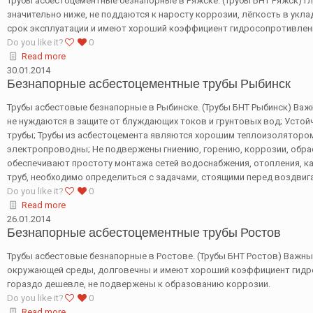
Трубы асбестоцементные безнапорные в Ряжске. (Трубы БНТ Ряжск) Г
значительно ниже, не поддаются к наросту коррозии, лёгкость в укл
срок эксплуатации и имеют хороший коэффициент гидросопротивлен
Do you like it?
0
Read more
30.01.2014
Безнапорные асбестоцементные трубы Рыбинск
Трубы асбестовые безнапорные в Рыбинске. (Трубы БНТ Рыбинск) Ва
не нуждаются в защите от блуждающих токов и грунтовых вод; Устой
трубы; Трубы из асбестоцемента являются хорошим теплоизолятором
электропроводны; Не подвержены гниению, горению, коррозии, обр
обеспечивают простоту монтажа сетей водоснабжения, отопления, к
труб, необходимо определиться с задачами, стоящими перед воздвиг
Do you like it?
0
Read more
26.01.2014
Безнапорные асбестоцементные трубы Ростов
Трубы асбестовые безнапорные в Ростове. (Трубы БНТ Ростов) Важн
окружающей среды, долговечны и имеют хороший коэффициент гидросо
гораздо дешевле, не подвержены к образованию коррозии.
Do you like it?
0
Read more