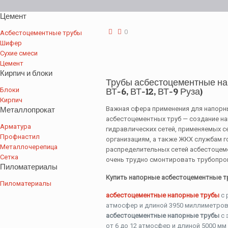
Цемент
0
Асбестоцементные трубы
Шифер
Сухие смеси
Цемент
Кирпич и блоки
Трубы асбестоцементные на
Блоки
ВТ-6, ВТ-12, ВТ-9 Руза)
Кирпич
Металлопрокат
Важная сфера применения для напорн
асбестоцементных труб — создание н
Арматура
гидравлических сетей, применяемых
Профнастил
организациям, а также ЖКХ службам г
Металлочерепица
распределительных сетей асбестоцеме
Сетка
очень трудно смонтировать трубопро
Пиломатериалы
Купить напорные асбестоцементные тр
Пиломатериалы
асбестоцементные напорные трубы
с 
атмосфер и длиной 3950 миллиметров
асбестоцементные напорные трубы
с 
от 6 до 12 атмосфер и длиной 5000 мм 