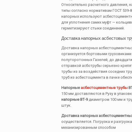
Относительно расчетного давления, 
типы согласно нормативам ГОСТ 539-80:
напорных используют асбестоцементны
для уплотнения самих муфт — кольце
герметизируют стыки соединений.
Доставка напорных асбестовых тр
Доставка напорных асбестоцементных
организуется бортовыми грузовиками
полуторотонных Газелей, до двадцат
отправкой асботрубы серьезно крепя
трубы из за воздействия соседних тр
труб из асбестоцемента в пачке обес
Напорные
асбестоцементные трубы
ВТ
150 мм доставляются в Рузу в упаковк
напорные ВТ-9
диаметром 100 мм и тру
штук.
Доставка напорных асбестоцементных 
осуществляется. Погрузка и разгрузк
механизированным способом