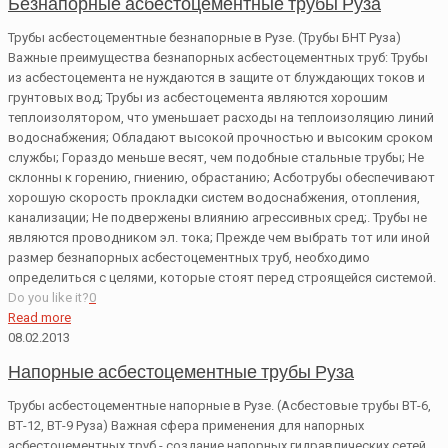
Безнапорные асбестоцементные трубы Руза
Трубы асбестоцементные безнапорные в Рузе. (Трубы БНТ Руза)
Важные преимущества безнапорных асбестоцементных труб: Трубы
из асбестоцемента не нуждаются в защите от блуждающих токов и
грунтовых вод; Трубы из асбестоцемента являются хорошим
теплоизолятором, что уменьшает расходы на теплоизоляцию линий
водоснабжения; Обладают высокой прочностью и высоким сроком
службы; Гораздо меньше весят, чем подобные стальные трубы; Не
склонны к горению, гниению, обрастанию; Асботрубы обеспечивают
хорошую скорость прокладки систем водоснабжения, отопления,
канализации; Не подвержены влиянию агрессивных сред;. Трубы не
являются проводником эл. тока; Прежде чем выбрать тот или иной
размер безнапорных асбестоцементных труб, необходимо
определиться с целями, которые стоят перед строящейся системой.
Do you like it?
0
Read more
08.02.2013
Напорные асбестоцементные трубы Руза
Трубы асбестоцементные напорные в Рузе. (Асбестовые трубы ВТ-6,
ВТ-12, ВТ-9 Руза) Важная сфера применения для напорных
асбестоцементных труб - создание напорных гидравлических сетей,