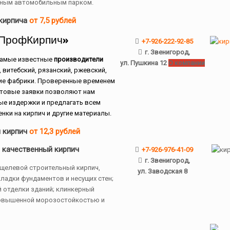
енным автомобильным парком.
кирпича
от 7,5 рублей
«ПрофКирпич»
+7-926-222-92-85
г. Звенигород,
самые известные
производители
ул. Пушкина 12
О компании
, витебский, рязанский, ржевский,
гие фабрики. Проверенные временем
птовые заявки позволяют нам
ые издержки и предлагать всем
нки на кирпич и другие материалы.
 кирпич
от 12,3 рублей
 качественный кирпич
+7-926-976-41-09
г. Звенигород,
 щелевой строительный кирпич,
ул. Заводская 8
ладки фундаментов и несущих стен;
 отделки зданий; клинкерный
овышенной морозостойкостью и