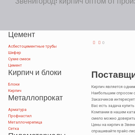
Звенигород: кирпич оптом от про
Цемент
0
Асбестоцементные трубы
Шифер
Сухие смеси
Цемент
Кирпич и блоки
Поставщи
Блоки
Кирпич является одним
Кирпич
Наибольшим спросом се
Металлопрокат
Заказчиков интересует
Вас есть задача купит
Арматура
Компании в нашем кат
Профнастил
смело можно доверить
Металлочерепица
Цены на кирпич в Звен
Сетка
спрашивайте прайс-лис