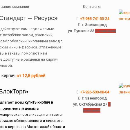
звание компании
Контакты
Стандарт — Ресурс»
+7-985-741-33-24
г. Звенигород,
одействуют самые уважаемые
ул. Пушкина 33
О компании
а
: витебский завод, ржевский,
ловолобовский, кирпичный завод г.
ский и иные фабрики. Отлаженные
овые заказы помогают нам
е доступные расценки на кирпич
рновой.
 кирпич
от 12,8 рублей
БлокТорг»
+7-926-500-08-84
г. Звенигород,
длагает всем
купить кирпич в
ул. Октябрьская 27
О
 приемлемым ценам в
компании
ммерческая организация считается
родаже обыкновенного и лицевого,
лого кирпича в Московской области