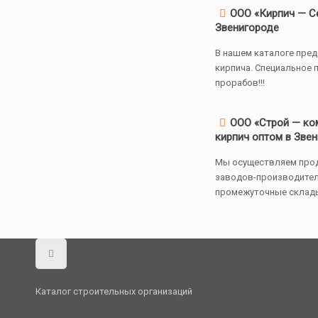
ООО «Кирпич — Се
Звенигороде
В нашем каталоге пре
кирпича. Специальное
прорабов!!!
ООО «Строй — ко
кирпич оптом в Зве
Мы осуществляем прод
заводов-производител
промежуточные склад
Каталог строительных организаций