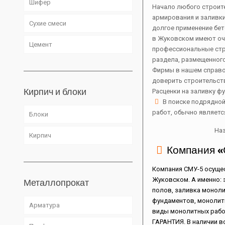
Шифер
Начало любого строите
армирования и заливки
Сухие смеси
долгое применение бет
в Жуковском имеют оче
Цемент
профессиональные стро
раздела, размещенного
Фирмы в нашем справ
доверить строительст
Кирпич и блоки
Расценки на заливку ф
В поиске подрядной
работ, обычно являетс
Блоки
На
Кирпич
Компания 
Компания СМУ-5 осущес
Жуковском. А именно:
Металлопрокат
полов, заливка моноли
фундаментов, монолитн
Арматура
виды монолитных рабо
ГАРАНТИЯ. В наличии в