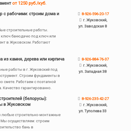
амент
от 1250 руб./куб.
р с рабочими: строим дома и
8-926-596-20-17
г. Жуковский,
ул. Заводская 8
ые строительные работы.
 ключ банюдачю под ключ или
ент в Жуковском. Работают
 из камня, дерева или кирпича
8-926-884-76-37
г. Жуковский,
ные работы в г. Жуковский под
ул. Западная 38
инструмент. Строим фундаменты в
о смете. Работаем с поэтапной
. Качество гарантированно.
строителей (белорусы):
8-926-235-42-27
ы в Жуковском
г. Жуковский,
ул. Туполева 33
м любые строительно-монтажные
. Мы осуществляем: строим
оительство бань в