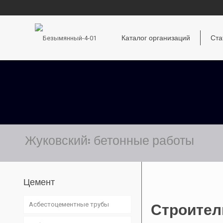
Каталог организаций
Ста
Жуковский: бетонные работы
Цемент
Асбестоцементные трубы
Строител