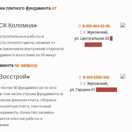
ки плитного фундамента
от
СК Коломна»
8-495-664-62-06
г. Жуковский,
строительные работы в
ул. Центральная 23
О
ты полного цикла, начиная от
компании
и заканчивая внутренней отделкой.
амента выполним за 30 минут.
амента
по запросу
Восстрой»
8-929-6550-506
г. Жуковский,
 более 40 фундаментов по юго-
ул. Герцена 31
О компании
в том числе строим фундаменты в
еплая финская плита, сборные
нолитная плита, ленточный
ундаменты. Качество заливки
ается опытом работы и
вами.