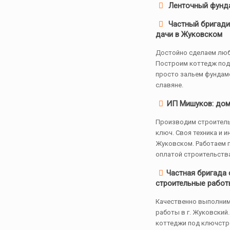
Ленточный фунд
Частный бригади
дачи в Жуковском
Достойно сделаем люб
Построим коттедж под
просто зальем фундам
славяне.
ИП Мишуков: дома
Производим строитель
ключ. Своя техника и 
Жуковском. Работаем п
оплатой строительства
Частная бригада 
строительные работ
Качественно выполни
работы в г. Жуковский
коттеджи под ключстр