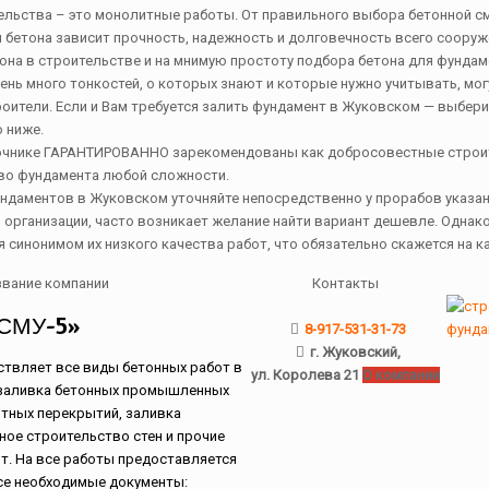
льства – это монолитные работы. От правильного выбора бетонной см
 бетона зависит прочность, надежность и долговечность всего сооруже
она в строительстве и на мнимую простоту подбора бетона для фундам
нь много тонкостей, о которых знают и которые нужно учитывать, мог
ители. Если и Вам требуется залить фундамент в Жуковском — выбери
 ниже.
очнике ГАРАНТИРОВАННО зарекомендованы как добросовестные строи
во фундамента любой сложности.
ундаментов в Жуковском уточняйте непосредственно у прорабов указан
 организации, часто возникает желание найти вариант дешевле. Однако
я синонимом их низкого качества работ, что обязательно скажется на к
звание компании
Контакты
«СМУ-5»
8-917-531-31-73
г. Жуковский,
твляет все виды бетонных работ в
ул. Королева 21
О компании
 заливка бетонных промышленных
тных перекрытий, заливка
ое строительство стен и прочие
т. На все работы предоставляется
се необходимые документы: