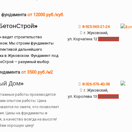
о фундамента
от 12000 руб./куб.
БетонСтрой»
8-925-365-21-24
г. Жуковский,
» ведет строительство
ул. Корчагина 12
О компании
ком. Мы строим фундаменты
спективой дальнейшего
жа в Жуковском. Фундамент под
онСтрой — разумный выбор.
ундамента
от 3500 руб./м2
ый Дом»
8-926-976-40-58
г. Жуковский,
нтажные работы производятся
ул. Королева 13
О компании
шим опытом работы. Цена
вается по смете, что позволяет
ия. Цены на фундаменты в
, а качество всегда на высоте!
Вам хорошую цену!