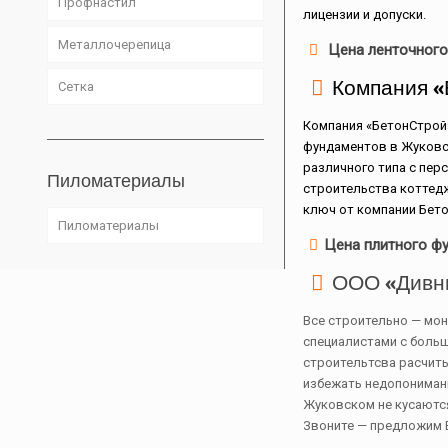
Профнастил
лицензии и допуски.
Металлочерепица
Цена ленточног
Компания «
Сетка
Компания «БетонСтрой
фундаментов в Жуковс
различного типа с пер
Пиломатериалы
строительства коттед
ключ от компании Бет
Пиломатериалы
Цена плитного ф
ООО «Дивн
Все строительно — мо
специалистами с боль
строительтсва расчиты
избежать недопониман
Жуковском не кусаются
Звоните — предложим 