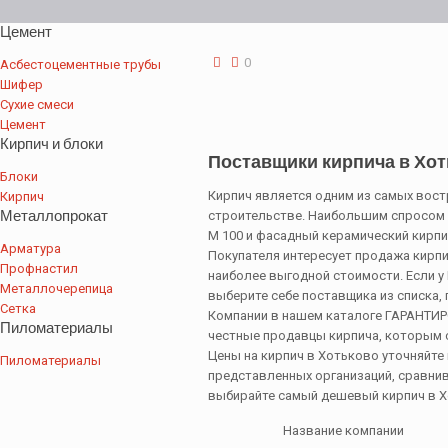
Цемент
0
Асбестоцементные трубы
Шифер
Сухие смеси
Цемент
Кирпич и блоки
Поставщики кирпича в Хо
Блоки
Кирпич является одним из самых вос
Кирпич
Металлопрокат
строительстве. Наибольшим спросом у
М 100 и фасадный керамический кирпи
Арматура
Покупателя интересует продажа кирпи
Профнастил
наиболее выгодной стоимости. Если у 
Металлочерепица
выберите себе поставщика из списка,
Сетка
Компании в нашем каталоге ГАРАНТИ
Пиломатериалы
честные продавцы кирпича, которым 
Цены на кирпич в Хотьково уточняйте
Пиломатериалы
представленных организаций, сравнива
выбирайте самый дешевый кирпич в Х
Название компании