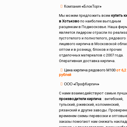
Компания «БлокТорг»
Мы можем предложить всем
купить к
в Хотьково
по наиболее выгодным
расценкам в Подмосковье. Наша фир
является лидером отрасли по реализ
пустотелого и полнотелого, рядового 
лицевого кирпича в Московской обла
оптом и в розницу, блоков и прочих
отделочных материалов с 2007 года.
Оперативная доставка кирпича.
Цена кирпича рядового М100
от 6,2
рублей
ООО «ПрофКирпич»
С нами взаимодействуют самые лучш
производители кирпича
: : витебский,
тульский, ржевский, коломенский,
рязанский и другие заводы. Проверен
временем схемы перевозки и оптовы
заказы помогают нам снижать накла