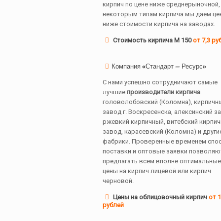
кирпич по цене ниже среднерыночной, 
некоторым типам кирпича мы даем це
ниже стоимости кирпича на заводах.
Стоимость кирпича М 150
от 7,3 ру
Компания «Стандарт — Ресурс»
С нами успешно сотрудничают самые
лучшие
производители кирпича
:
головолобовский (Коломна), кирпичн
завод г. Воскресенска, алексинский з
ржевкий кирпичный, витебский кирпи
завод, карасевский (Коломна) и други
фабрики. Проверенные временем спо
поставки и оптовые заявки позволяю
предлагать всем вполне оптимальные
цены на кирпич лицевой или кирпич
черновой.
Цены на облицовочный кирпич
от 1
рублей