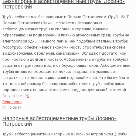
Безнапорные асбестоцементные трубы Лосино-
Петровский
Трубы асбестовые безнапорные в Лосино-Петровском. (Трубы БНТ
Лосино-Петровский) Важные свойства безнапорных
асбестоцементных труб: Не склонны к горению, гниению,
обрастанию; Не подвержены влиянию агрессивных сред;. Трубы не
электропроводны; Намного легче, чем подобные стальные трубы;
Асботрубы обеспечивают экономичность строительства систем
водоснабжения, отопления, канализации; Обладают достаточной
прочностью и долговечностью; Асбоцементные трубы не требуют
защиты от грунтовых вод, и от блуждающих токов; Асбоцементные
трубы являются хорошим теплоизолятором, что уменьшает
затраты на теплоизоляцию линий водоснабжения; Что бы выбрать
тот или иной размер безнапорных асбестовых труб, необходимо
определиться с целями, стоящими перед воздвигаемой системой.
Do you like it?
0
Read more
23.12.2012
Напорные асбестоцементные трубы Лосино-
Петровский
Трубы асбестоцементные напорные в Лосино-Петровском. (Трубы