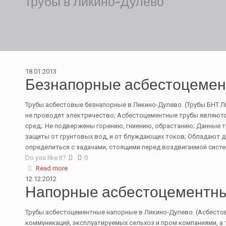
трубы в Ликино-Дулево
18.01.2013
Безнапорные асбестоцемен
Трубы асбестовые безнапорные в Ликино-Дулево. (Трубы БНТ Л
не проводят электричество; Асбестоцементные трубы являют
сред;. Не подвержены горению, гниению, обрастанию; Данные 
защиты от грунтовых вод, и от блуждающих токов; Обладают 
определиться с задачами, стоящими перед воздвигаемой систе
Do you like it?
0
Read more
12.12.2012
Напорные асбестоцементны
Трубы асбестоцементные напорные в Ликино-Дулево. (Асбестовы
коммуникаций, эксплуатируемых сельхоз и пром компаниями, а