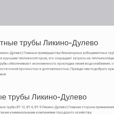
тные трубы Ликино-Дулево
икино-Дулево) Главные преимущества безнапорных асбоцементных труб: 
ся хорошим теплоизолятором, это сокращает затраты на теплоизоляц
трубы обеспечивают экономичность прокладки линий водоснабжения, от
достаточной прочностью и долговечностью; Прежде чем подобрать нуж
мой.
е трубы Ликино-Дулево
е трубы ВТ-12, ВТ-6, ВТ-9 Ликино-Дулево) Главная сторона применени
 также коммунальными компаниями городского хозяйства.