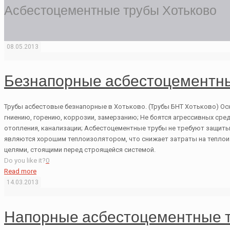
Асбестоцементные трубы Хотьково
08.05.2013
Безнапорные асбестоцементны
Трубы асбестовые безнапорные в Хотьково. (Трубы БНТ Хотьково) Ос
гниению, горению, коррозии, замерзанию; Не боятся агрессивных сре
отопления, канализации; Асбестоцементные трубы не требуют защит
являются хорошим теплоизолятором, что снижает затраты на теплои
целями, стоящими перед строящейся системой.
Do you like it?
0
Read more
14.03.2013
Напорные асбестоцементные т