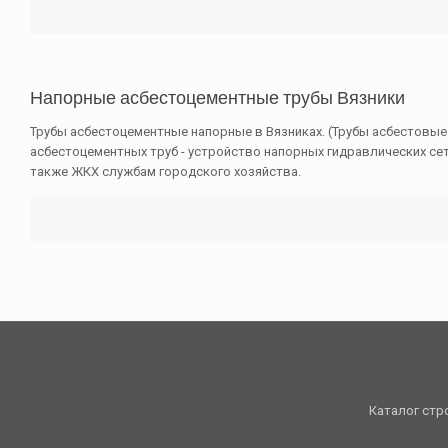
Напорные асбестоцементные трубы Вязники
Трубы асбестоцементные напорные в Вязниках. (Трубы асбестовые В
асбестоцементных труб - устройство напорных гидравлических с
также ЖКХ службам городского хозяйства.
Каталог стр