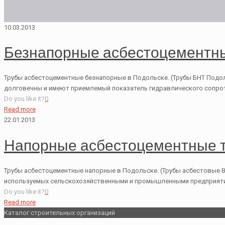
10.03.2013
Безнапорные асбестоцементн
Трубы асбестоцементные безнапорные в Подольске. (Трубы БНТ Подол
долговечны и имеют приемлемый показатель гидравлического сопрот
Do you like it?
0
Read more
22.01.2013
Напорные асбестоцементные 
Трубы асбестоцементные напорные в Подольске. (Трубы асбестовые ВТ
используемых сельскохозяйственными и промышленными предприятия
Do you like it?
0
Read more
Каталог строительных организаций