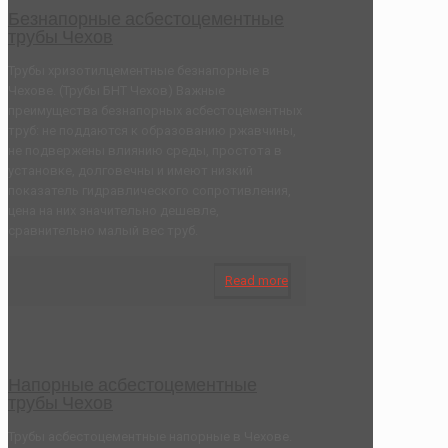
Безнапорные асбестоцементные
трубы Чехов
Трубы хризотилцементные безнапорные в
Чехове. (Трубы БНТ Чехов) Важные
преимущества безнапорных асбестоцементных
труб: не поддаются к образованию ржавчины,
не подвержены влиянию среды, простота в
установке, долговечны и имеют низкий
показатель гидравлического сопротивления,
цена на них значительно дешевле,
сравнительно малый вес труб.
Read more
Напорные асбестоцементные
трубы Чехов
Трубы асбестоцементные напорные в Чехове.