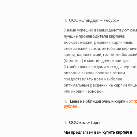
ООО «Стандарт — Ресурс»
С нами успешно взаимодействуют са
лучшие
производители кирпича
:
воскресенский, ржевкий кирпичный,
алексинский завод, витебский кирпич
завод, карасевский, головолобовски
(Коломна) и многие другие заводы.
Отработанные годами методы перево
оптовые заявки позволяют нам
предоставлять всем наиболее
оптимальные расценки на кирпич лиц
или кирпич черновой.
Цена на облицовочный кирпич
от 1
рублей
ООО «БлокТорг»
Мы предлагаем вам
купить кирпич в