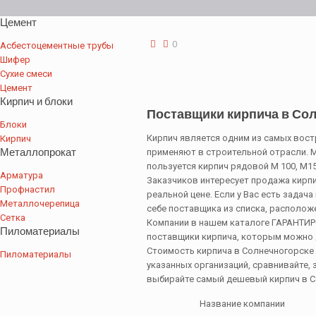
Цемент
0
Асбестоцементные трубы
Шифер
Сухие смеси
Цемент
Кирпич и блоки
Поставщики кирпича в Со
Блоки
Кирпич является одним из самых вос
Кирпич
Металлопрокат
применяют в строительной отрасли. 
пользуется кирпич рядовой М 100, М1
Арматура
Заказчиков интересует продажа кирпи
Профнастил
реальной цене. Если у Вас есть задач
Металлочерепица
себе поставщика из списка, располож
Сетка
Компании в нашем каталоге ГАРАНТИ
Пиломатериалы
поставщики кирпича, которым можно 
Стоимость кирпича в Солнечногорске
Пиломатериалы
указанных организаций, сравнивайте, 
выбирайте самый дешевый кирпич в С
Название компании