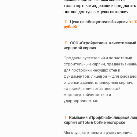
транспортные издержки и предлагать
вполне доступные цены на кирпич.
Цена на облицовочный кирпич
от 1
рублей
ООО «Стройрегион»: качественный
черновой кирпич
Продаем: пустотелый и полнотелый
строительный кирпич, предназначенн
для постройки несущих стен и
фундаментов; лицевой — для фасадно
отделки зданий; клинкерный кирпич,
который отличается высокой
морозоустойчивостью и
ударопрочностью.
Компания «ПрофСнаб»: лицевой ли
кирпич оптом в Солнечногорске
Мы осуществляем отгрузку кирпича