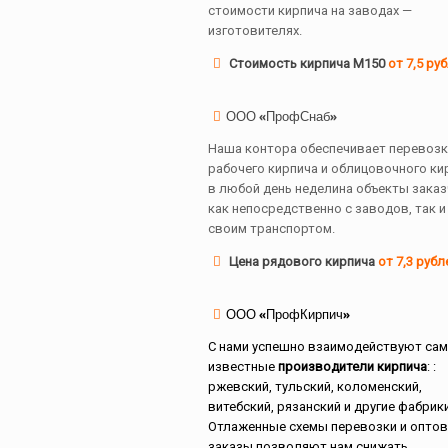
стоимости кирпича на заводах —
изготовителях.
Стоимость кирпича М150
от 7,5 ру
ООО «ПрофСнаб»
Наша контора обеспечивает перевозк
рабочего кирпича и облицовочного ки
в любой день неделина объекты заказ
как непосредственно с заводов, так и
своим транспортом.
Цена рядового кирпича
от 7,3 рубл
ООО «ПрофКирпич»
С нами успешно взаимодействуют са
известные
производители кирпича
: :
ржевский, тульский, коломенский,
витебский, рязанский и другие фабрики
Отлаженные схемы перевозки и опто
заказы позволяют нам снижать