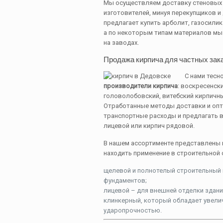
Мы осуществляем доставку стеновых 
изготовителей, минуя перекупщиков и
предлагает купить арболит, газосили
а по некоторым типам материалов мы
на заводах.
Продажа кирпича для частных зака
С нами тес
производители кирпича
: воскресенск
головолобовский, витебский кирпичны
Отработанные методы доставки и опт
транспортные расходы и предлагать в
лицевой или кирпич рядовой.
В нашем ассортименте представлены 
находить применение в строительной 
щелевой и полнотелый строительный к
фундаментов;
лицевой – для внешней отделки здани
клинкерный, который обладает увели
ударопрочностью.