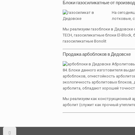
Блоки газосиликатные от производи
На сегодняш
лотковые, с
Мы реализуем газоблоки в Дедовске 
TECH, газосиликатные блоки El-Block,
газосиликатные Bonolit
Продажа арбоблоков в Дедовске
Абролитовые
84. Блоки данного изготовителя выд
арбоблоков, огнестойкость арболито
экологичность арболитовых блоков, 
арболита, обладают хорошей точност
Мы реализуем как конструкционный ар
арболит (служит как прочный утеплите