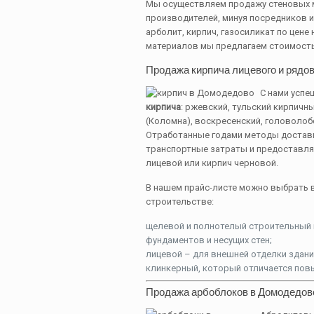
Мы осуществляем продажу стеновых 
производителей, минуя посредников и
арболит, кирпич, газосиликат по цене
материалов мы предлагаем стоимость
Продажа кирпича лицевого и рядов
С нами усп
кирпича
: ржевский, тульский кирпичн
(Коломна), воскресенский, головолоб
Отработанные годами методы доставк
транспортные затраты и предоставля
лицевой или кирпич черновой.
В нашем прайс-листе можно выбрать в
строительстве:
щелевой и полнотелый строительный 
фундаментов и несущих стен;
лицевой – для внешней отделки здани
клинкерный, который отличается по
Продажа арбоблоков в Домодедов