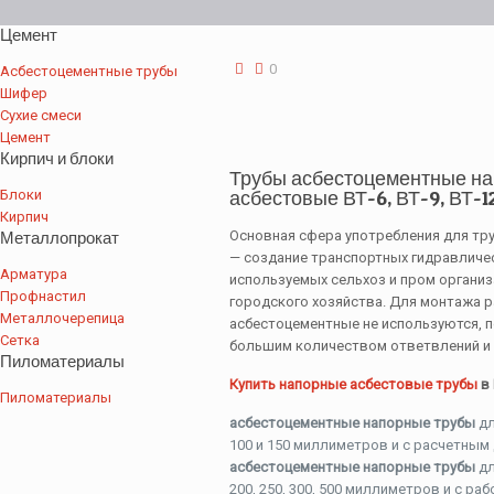
Цемент
0
Асбестоцементные трубы
Шифер
Сухие смеси
Цемент
Кирпич и блоки
Трубы асбестоцементные на
Блоки
асбестовые ВТ-6, ВТ-9, ВТ-
Кирпич
Металлопрокат
Основная сфера употребления для тр
— создание транспортных гидравличес
Арматура
используемых сельхоз и пром органи
Профнастил
городского хозяйства. Для монтажа 
Металлочерепица
асбестоцементные не используются, по
Сетка
большим количеством ответвлений и 
Пиломатериалы
Купить напорные асбестовые трубы
в 
Пиломатериалы
асбестоцементные напорные трубы
дл
100 и 150 миллиметров и с расчетным
асбестоцементные напорные трубы
дл
200, 250, 300, 500 миллиметров и с ра