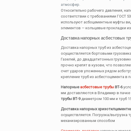
атмосфер.
Относительно рабочего давления, на
соответствии с требованиями ГОСТ 539
используют асбоцементные муфты вид
элементов — кольцевые прокладки из 
Доставка напорных асбестовых тр
Доставка напорных труб из асбестоц
осуществляется бортовыми грузовика
Газелей, до двадцатитонных грузовик
прочно крепят в кузове, что позволя
счет ударов уложенных рядом асботр
крепление труб из асбестоцемента в п
Напорные
асбестовые трубы
ВТ-6
усло
мм доставляются в Владимир в пачке 
трубы ВТ-9
диаметром 100 мм и труб 15
Доставка напорных хризотилцементны
осуществляется. Погрузка/выгрузка т
механизированным способом
Стоимость доставки
напорных хризот