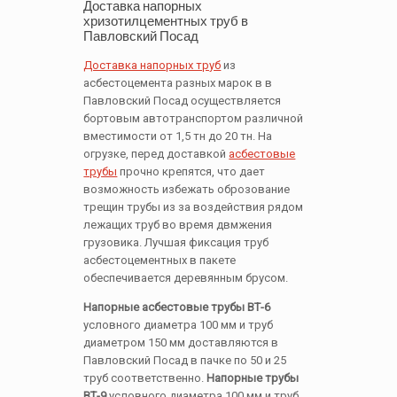
Доставка напорных
хризотилцементных труб в
Павловский Посад
Доставка напорных труб
из
асбестоцемента разных марок в в
Павловский Посад осуществляется
бортовым автотранспортом различной
вместимости от 1,5 тн до 20 тн. На
огрузке, перед доставкой
асбестовые
трубы
прочно крепятся, что дает
возможность избежать оброзование
трещин трубы из за воздействия рядом
лежащих труб во время двмжения
грузовика. Лучшая фиксация труб
асбестоцементных в пакете
обеспечивается деревянным брусом.
Напорные асбестовые трубы ВТ-6
условного диаметра 100 мм и труб
диаметром 150 мм доставляются в
Павловский Посад в пачке по 50 и 25
труб соответственно.
Напорные трубы
ВТ-9
условного диаметра 100 мм и труб