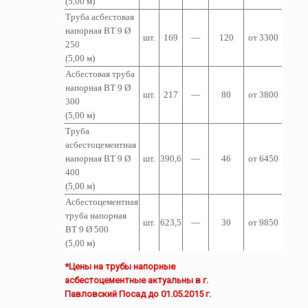
(5,00 м)
Труба асбестовая
напорная ВТ 9 Ø
шт.
169
—
120
от 3300
250
(5,00 м)
Асбестовая труба
напорная ВТ 9 Ø
шт.
217
—
80
от 3800
300
(5,00 м)
Труба
асбестоцементная
напорная ВТ 9 Ø
шт.
390,6
—
46
от 6450
400
(5,00 м)
Асбестоцементная
т
руба
напорная
шт.
623,5
—
30
от 9850
ВТ 9 Ø 500
(5,00 м)
*Цены на трубы напорные
асбестоцементные актуальны в г.
Павловский Посад до 01.05.2015 г.