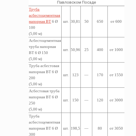
Павловском Посаде
Труба
асбестоцементная
напорная ВТ
6 Ø
шт.
30,81
50
650
от 600
100
(5,00 м)
Асбестоцементная
т
руба напорная
шт.
50,96
25
400
от 1000
ВТ 6 Ø 150
(5,00 м)
Труба асбестовая
напорная ВТ 6 Ø
шт.
123
—
170
от 1550
200
(5,00 м)
Асбестовая труба
напорная ВТ 6 Ø
шт.
150
—
120
от 3000
250
(5,00 м)
Труба
асбестоцементная
напорная ВТ 6 Ø
шт.
198,5
—
80
от 3050
300