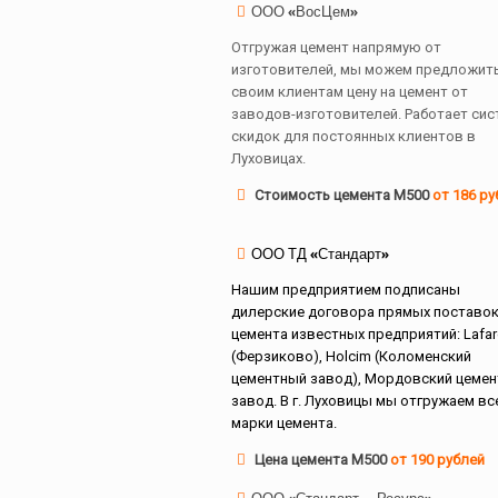
ООО «ВосЦем»
Отгружая цемент напрямую от
изготовителей, мы можем предложит
своим клиентам цену на цемент от
заводов-изготовителей. Работает сис
скидок для постоянных клиентов в
Луховицах.
Стоимость цемента М500
от 186 ру
ООО ТД «Стандарт»
Нашим предприятием подписаны
дилерские договора прямых поставо
цемента известных предприятий: Lafa
(Ферзиково), Holcim (Коломенский
цементный завод), Мордовский цеме
завод. В г. Луховицы мы отгружаем вс
марки цемента.
Цена цемента М500
от 190 рублей