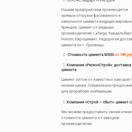
ООО «Стандарт — Ресурс»
Нашим предприятием производятся
прямые отгрузки фасованного и
навального цемента ведущих мировых
брендов. Цемент от ведущих
производителей: Lafarge, Хайдельберг
Holcim, Евроцемент. Недорогая доста
цемента по г. Луховицы.
Стоимость цемента М500
от 186 ру
Компания «РегионСтрой»: доставка
цемента
Цемент оптом от известных заводов 
низким ценам. Специальное предложе
для прорабови снабженцев.
Компания «Строй — сбыт»: цемент 
Мы можем предоставить своим клиен
стоимость цемента от заводов-
производителей.