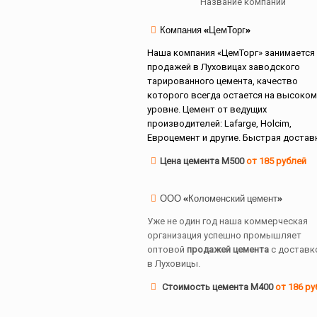
Название компании
Компания «ЦемТорг»
Наша компания «ЦемТорг» занимается
продажей в Луховицах заводского
тарированного цемента, качество
которого всегда остается на высоком
уровне. Цемент от ведущих
производителей: Lafarge, Holcim,
Евроцемент и другие. Быстрая достав
Цена цемента М500
от 185 рублей
ООО «Коломенский цемент»
Уже не один год наша коммерческая
организация успешно промышляет
оптовой
продажей цемента
с доставк
в Луховицы.
Стоимость цемента М400
от 186 ру