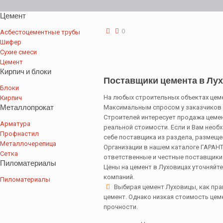
Цемент
0
Асбестоцементные трубы
Шифер
Сухие смеси
Цемент
Кирпич и блоки
Поставщики цемента в Лу
Блоки
На любых строительных объектах цеме
Кирпич
Металлопрокат
Максимальным спросом у заказчиков п
Строителей интересует продажа цемен
Арматура
реальной стоимости. Если и Вам необ
Профнастил
себе поставщика из раздела, размеще
Металлочерепица
Организации в нашем каталоге ГАРА
Сетка
ответственные и честные поставщики
Пиломатериалы
Цены на цемент в Луховицах уточняйт
компаний.
Пиломатериалы
Выбирая цемент Луховицы, как пр
цемент. Однако низкая стоимость цеме
прочности.