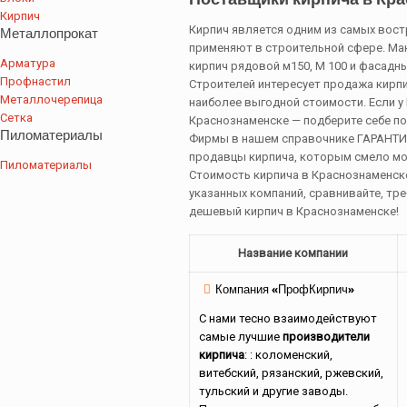
Кирпич
Кирпич является одним из самых вос
Металлопрокат
применяют в строительной сфере. Ма
Арматура
кирпич рядовой м150, М 100 и фасадн
Профнастил
Строителей интересует продажа кирпи
Металлочерепица
наиболее выгодной стоимости. Если у 
Сетка
Краснознаменске — подберите себе по
Пиломатериалы
Фирмы в нашем справочнике ГАРАНТ
продавцы кирпича, которым смело мо
Пиломатериалы
Стоимость кирпича в Краснознаменск
указанных компаний, сравнивайте, тре
дешевый кирпич в Краснознаменске!
Название компании
Компания «ПрофКирпич»
С нами тесно взаимодействуют
самые лучшие
производители
кирпича
: : коломенский,
витебский, рязанский, ржевский,
тульский и другие заводы.