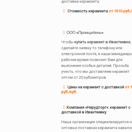
доставки керамзита.
Стоимость керамзита
от 1610 руб./
ООО «Промщебень»
Чтобы
купить керамзит в Ивантеевке
,
сделайте заявку то телефону или
электронной почте, и наши менеджеры
рабочее время позвонят Вам для
выяснения особых деталей. Просьба
учесть, что мы доставляем керамзит
оптом от 20 кубометров.
Цены на керамзит с доставкой
от 
руб./куб.
Компания «Нерудторг»: керамзит с
доставкой в Ивантеевку
Наша организация специализируется н
оптовых поставках керамзита навало