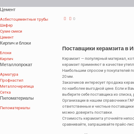
Цемент
0
Асбестоцементные трубы
Шифер
Сухие смеси
Цемент
Кирпич и блоки
Поставщики керамзита в И
Блоки
Керамзит — популярный материал, ко
Кирпич
Металлопрокат
керамзит применяют в качестве утепл
Наибольшим спросом у покупателей пол
Арматура
20 мм.
Профнастил
Заказчиков интересует продажа кера
Металлочерепица
по наиболее выгодной цене. Если и Ва
Сетка
выберите себе поставщика из списка,
Пиломатериалы
Организации в нашем справочнике Г
ответственные и честные поставщики
Пиломатериалы
можно доверить поставки.
Стоимость керамзита уточняйте непо
сравнивайте, запрашивайте прайс-лис