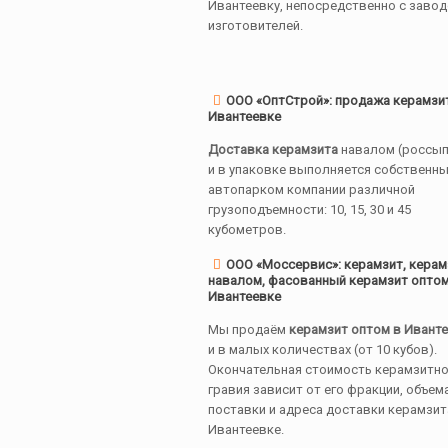
Ивантеевку, непосредственно с заво
изготовителей.
ООО «ОптСтрой»: продажа керамзи
Ивантеевке
Доставка керамзита
навалом (россы
и в упаковке выполняется собственн
автопарком компании различной
грузоподъемности: 10, 15, 30 и 45
кубометров.
ООО «Моссервис»: керамзит, керам
навалом, фасованный керамзит оптом
Ивантеевке
Мы продаём
керамзит оптом в Ивант
и в малых количествах (от 10 кубов).
Окончательная стоимость керамзитно
гравия зависит от его фракции, объем
поставки и адреса доставки керамзит
Ивантеевке.