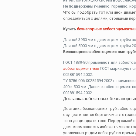
на теплоизоляцию систем водоснабже
Не подвержены гниению, горению, кор
Что бы подобрать тот или иной диаме
определиться с целями, стоящими пер
Купить
безнапорные асбестоцементны
Длиной 3950 мм с диаметром трубы асб
Длиной 5000 мм с диаметром трубы 200 
Безнапорные асбестоцементные трубы 
ГОСТ 1839-80 применяют для асбестов
асбестоцементные
ГОСТ маркируют сл
002881594-2002.
ТУ 5786-006-00281594 2002 г. применяю
400 и 500 мм. Данные асбестоцементны
002881594-2002.
Доставка асбестовых безнапорных
Доставка безнапорных труб асбестоц
осуществляется бортовым автотрансп
тонн до двадцати тонн. Перед самой п
дает возможность избежать микротре
уложенных рядом асботруб во время 