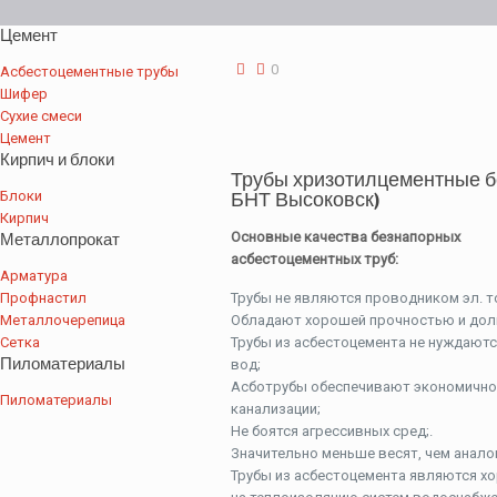
Цемент
0
Асбестоцементные трубы
Шифер
Сухие смеси
Цемент
Кирпич и блоки
Трубы хризотилцементные б
Блоки
БНТ Высоковск)
Кирпич
Металлопрокат
Основные качества безнапорных
асбестоцементных труб:
Арматура
Профнастил
Трубы не являются проводником эл. т
Металлочерепица
Обладают хорошей прочностью и дол
Сетка
Трубы из асбестоцемента не нуждаютс
Пиломатериалы
вод;
Асботрубы обеспечивают экономичнос
Пиломатериалы
канализации;
Не боятся агрессивных сред;.
Значительно меньше весят, чем анало
Трубы из асбестоцемента являются х