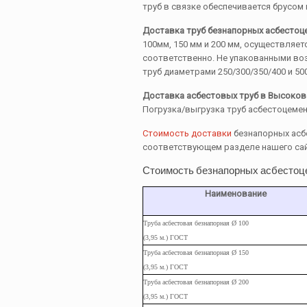
труб в связке обеспечивается брусом 
Доставка труб безнапорных асбестоц
100мм, 150 мм и 200 мм, осуществляетс
соответственно. Не упакованными во
труб диаметрами 250/300/350/400 и 50
Доставка асбестовых труб в Высоков
Погрузка/выгрузка труб асбестоцеме
Стоимость доставки
безнапорных асб
соответствующем разделе нашего са
Стоимость безнапорных асбестоц
Наименование
Труба асбестовая безнапорная Ø 100
(3,95 м.) ГОСТ
Труба
асбестовая
безнапорная Ø 150
(3,95
м.
) ГОСТ
Труба
асбестовая
безнапорная Ø 200
(3,95
м.
) ГОСТ