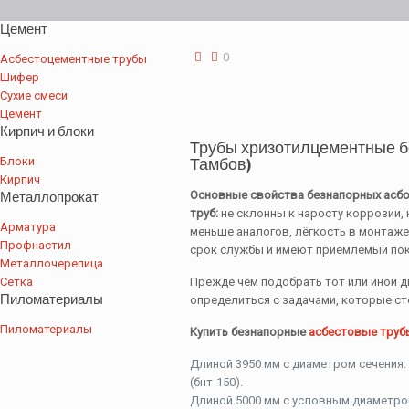
Цемент
0
Асбестоцементные трубы
Шифер
Сухие смеси
Цемент
Кирпич и блоки
Трубы хризотилцементные б
Блоки
Тамбов)
Кирпич
Металлопрокат
Основные свойства безнапорных асб
труб:
не склонны к наросту коррозии,
Арматура
меньше аналогов, лёгкость в монтаже
Профнастил
срок службы и имеют приемлемый пок
Металлочерепица
Сетка
Прежде чем подобрать тот или иной д
Пиломатериалы
определиться с задачами, которые ст
Пиломатериалы
Купить безнапорные
асбестовые труб
Длиной 3950 мм с диаметром сечения: 
(бнт-150).
Длиной 5000 мм с условным диаметром 