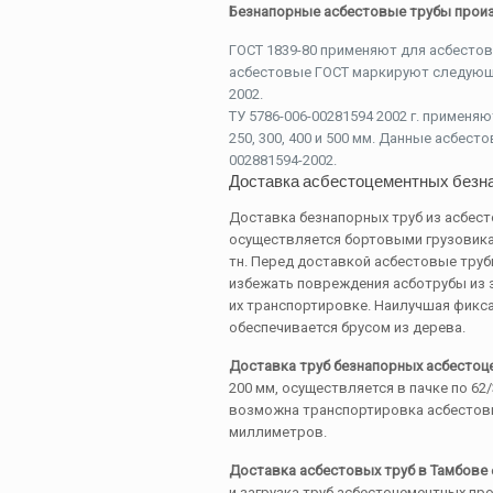
Безнапорные асбестовые трубы произв
ГОСТ 1839-80 применяют для асбестов
асбестовые ГОСТ маркируют следующим
2002.
ТУ 5786-006-00281594 2002 г. применя
250, 300, 400 и 500 мм. Данные асбест
002881594-2002.
Доставка асбестоцементных безна
Доставка безнапорных труб из асбес
осуществляется бортовыми грузовикам
тн. Перед доставкой асбестовые тру
избежать повреждения асботрубы из 
их транспортировке. Наилучшая фикса
обеспечивается брусом из дерева.
Доставка труб безнапорных асбестоц
200 мм, осуществляется в пачке по 62
возможна транспортировка асбестовы
миллиметров.
Доставка асбестовых труб в Тамбове
и загрузка труб асбестоцементных пр