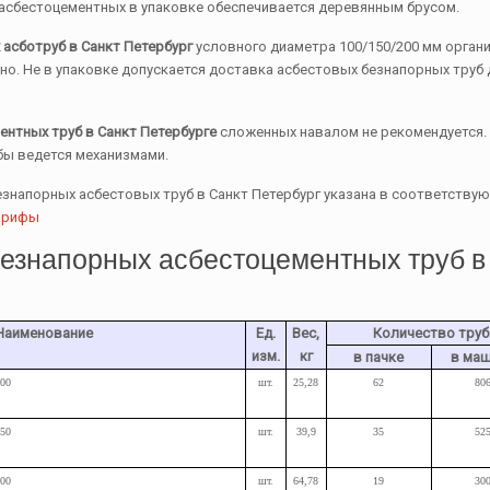
асбестоцементных в упаковке обеспечивается деревянным брусом.
асботруб в Санкт Петербург
условного диаметра 100/150/200 мм организ
нно. Не в упаковке допускается доставка асбестовых безнапорных труб 
нтных труб в Санкт Петербурге
сложенных навалом не рекомендуется. Р
бы ведется механизмами.
знапорных асбестовых труб в Санкт Петербург указана в соответству
арифы
езнапорных асбестоцементных труб в
Наименование
Ед.
Вес,
Количество труб
изм.
кг
в пачке
в ма
100
шт.
25,28
62
80
150
шт.
39,9
35
52
200
шт.
64,78
19
30