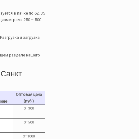
уется в пачке по 62, 35
диаметрами 250 – 500
азгрузка и загрузка
ющем разделе нашего
 Санкт
Оптовая цена
(руб.)
шине
6
От 300
5
От 500
0
От 1000