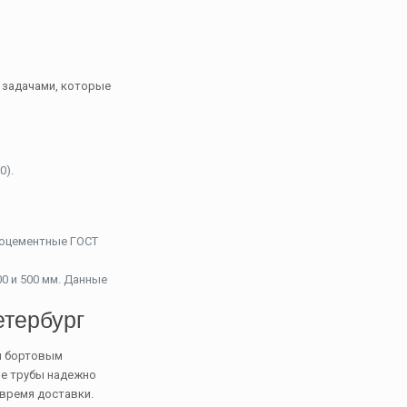
 задачами, которые
0).
тоцементные ГОСТ
00 и 500 мм. Данные
етербург
ся бортовым
ые трубы надежно
 время доставки.