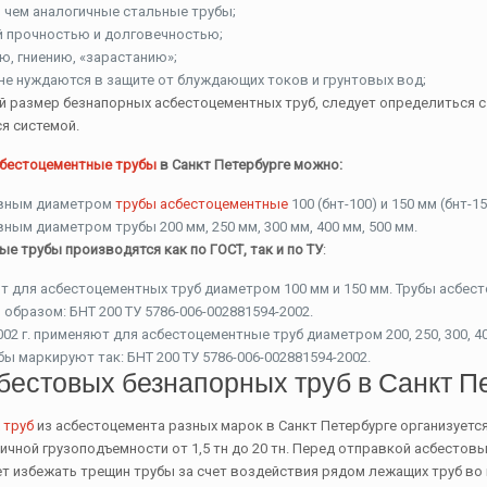
 чем аналогичные стальные трубы;
 прочностью и долговечностью;
, гниению, «зарастанию»;
е нуждаются в защите от блуждающих токов и грунтовых вод;
 размер безнапорных асбестоцементных труб, следует определиться с
я системой.
сбестоцементные трубы
в Санкт Петербурге можно:
овным диаметром
трубы асбестоцементные
100 (бнт-100) и 150 мм (бнт-15
ным диаметром трубы 200 мм, 250 мм, 300 мм, 400 мм, 500 мм.
е трубы производятся как по ГОСТ, так и по ТУ
:
т для асбестоцементных труб диаметром 100 мм и 150 мм. Трубы асбес
бразом: БНТ 200 ТУ 5786-006-002881594-2002.
002 г. применяют для асбестоцементные труб диаметром 200, 250, 300, 4
ы маркируют так: БНТ 200 ТУ 5786-006-002881594-2002.
бестовых безнапорных труб в Санкт П
 труб
из асбестоцемента разных марок в Санкт Петербурге организует
чной грузоподъемности от 1,5 тн до 20 тн. Перед отправкой асбестов
ет избежать трещин трубы за счет воздействия рядом лежащих труб во