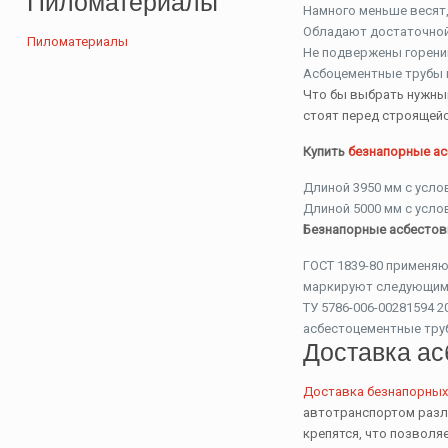
Пиломатериалы
Намного меньше весят,
Обладают достаточной
Пиломатериалы
Не подвержены горению
Асбоцементные трубы н
Что бы выбрать нужный
стоят перед строящейс
Купить
безнапорные а
Длиной 3950 мм с усл
Длиной 5000 мм с услов
Безнапорные асбестовы
ГОСТ 1839-80 применяю
маркируют следующим о
ТУ 5786-006-00281594 2
асбестоцементные труб
Доставка ас
Доставка безнапорных
автотранспортом разли
крепятся, что позволя