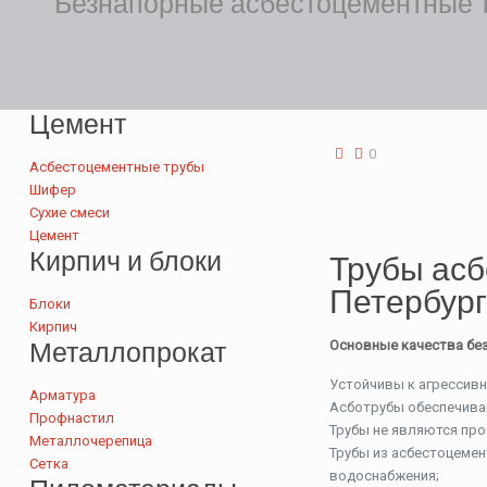
Безнапорные асбестоцементные т
Цемент
0
Асбестоцементные трубы
Шифер
Сухие смеси
Цемент
Кирпич и блоки
Трубы асб
Петербург
Блоки
Кирпич
Металлопрокат
Основные качества бе
Устойчивы к агрессивн
Арматура
Асботрубы обеспечиваю
Профнастил
Трубы не являются про
Металлочерепица
Трубы из асбестоцемен
Сетка
водоснабжения;