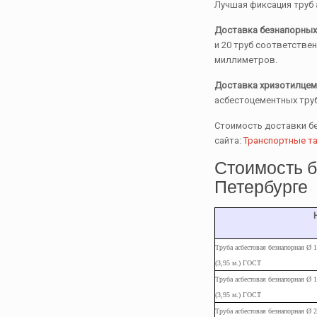
Лучшая фиксация труб 
Доставка безнапорных 
и 20 труб соответстве
миллиметров.
Доставка хризотилцеме
асбестоцементных тру
Стоимость доставки бе
сайта:
Транспортные т
Стоимость б
Петербурге
Труба асбестовая безнапорная Ø 
(3,95 м.) ГОСТ
Труба
асбестовая
безнапорная Ø 
(3,95
м.
) ГОСТ
Труба
асбестовая
безнапорная Ø 