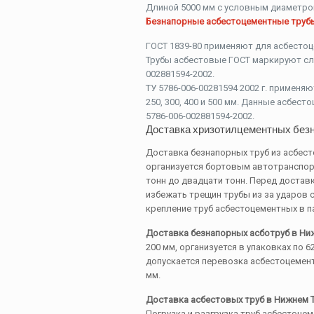
Длиной 5000 мм с условным диаметром 
Безнапорные асбестоцементные труб
ГОСТ 1839-80 применяют для асбестоц
Трубы асбестовые ГОСТ маркируют сле
002881594-2002.
ТУ 5786-006-00281594 2002 г. применя
250, 300, 400 и 500 мм. Данные асбес
5786-006-002881594-2002.
Доставка хризотилцементных безн
Доставка безнапорных труб из асбес
организуется бортовым автотранспор
тонн до двадцати тонн. Перед достав
избежать трещин трубы из за ударов 
крепление труб асбестоцементных в п
Доставка безнапорных асботруб в Ниж
200 мм, организуется в упаковках по 6
допускается перевозка асбестоцемент
мм.
Доставка асбестовых труб в Нижнем 
Погрузка и разгрузка труб асбестоце