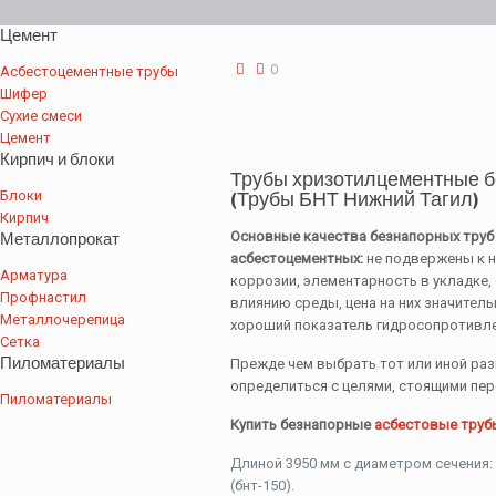
Цемент
0
Асбестоцементные трубы
Шифер
Сухие смеси
Цемент
Кирпич и блоки
Трубы хризотилцементные б
Блоки
(Трубы БНТ Нижний Тагил)
Кирпич
Металлопрокат
Основные качества безнапорных труб
асбестоцементных:
не подвержены к 
Арматура
коррозии, элементарность в укладке,
Профнастил
влиянию среды, цена на них значител
Металлочерепица
хороший показатель гидросопротивле
Сетка
Пиломатериалы
Прежде чем выбрать тот или иной раз
определиться с целями, стоящими пер
Пиломатериалы
Купить безнапорные
асбестовые труб
Длиной 3950 мм с диаметром сечения: 
(бнт-150).