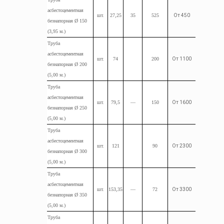
асбестоцементная
шт.
27,25
35
525
От 450
безнапорная Ø 150
(3,95
м.
)
Труба
асбестоцементная
шт.
74
200
От 1100
безнапорная Ø 200
(5,00
м.
)
Труба
асбестоцементная
шт.
79,5
—
150
От 1600
безнапорная Ø 250
(5,00
м.
)
Труба
асбестоцементная
шт.
121
90
От 2300
безнапорная Ø 300
(5,00
м.
)
Труба
асбестоцементная
шт.
153,35
—
72
От 3300
безнапорная Ø 350
(5,00
м.
)
Труба