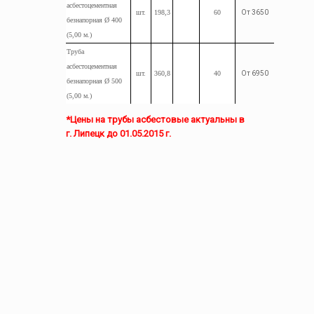
асбестоцементная
шт.
198,3
60
От 3650
безнапорная Ø 400
(5,00
м.
)
Труба
асбестоцементная
шт.
360,8
40
От 6950
безнапорная Ø 500
(5,00
м.
)
*Цены на трубы асбестовые актуальны в
г. Липецк до 01.05.2015 г.