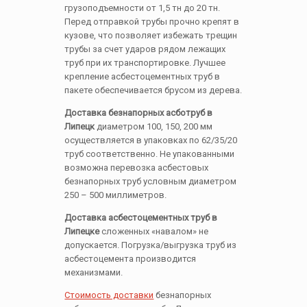
грузоподъемности от 1,5 тн до 20 тн.
Перед отправкой трубы прочно крепят в
кузове, что позволяет избежать трещин
трубы за счет ударов рядом лежащих
труб при их транспортировке. Лучшее
крепление асбестоцементных труб в
пакете обеспечивается брусом из дерева.
Доставка безнапорных асботруб в
Липецк
диаметром 100, 150, 200 мм
осуществляется в упаковках по 62/35/20
труб соответственно. Не упакованными
возможна перевозка асбестовых
безнапорных труб условным диаметром
250 – 500 миллиметров.
Доставка асбестоцементных труб в
Липецке
сложенных «навалом» не
допускается. Погрузка/выгрузка труб из
асбестоцемента производится
механизмами.
Стоимость доставки
безнапорных