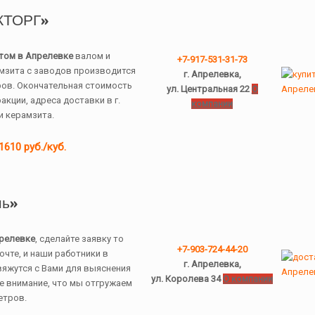
КТОРГ»
том в Апрелевке
валом и
+7-917-531-31-73
мзита с заводов производится
г. Апрелевка,
ров. Окончательная стоимость
ул. Центральная 22
О
акции, адреса доставки в г.
компании
и керамзита.
1610 руб./куб.
ь»
прелевке
, сделайте заявку то
+7-903-724-44-20
очте, и наши работники в
г. Апрелевка,
вяжутся с Вами для выяснения
ул. Королева 34
О компании
е внимание, что мы отгружаем
етров.