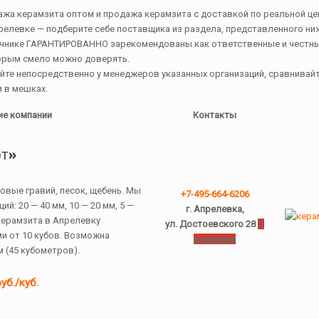
жа керамзита оптом и продажа керамзита с доставкой по реальной цене
релевке — подберите себе поставщика из раздела, представленного ни
очнике ГАРАНТИРОВАННО зарекомендованы как ответственные и честн
орым смело можно доверять.
йте непосредственно у менеджеров указанных организаций, сравнивайте
 в мешках.
ие компании
Контакты
т»
овые гравий, песок, щебень. Мы
+7-495-664-6206
й: 20 — 40 мм, 10 — 20 мм, 5 —
г. Апрелевка,
керамзита в Апрелевку
ул. Достоевского 28
О
и от 10 кубов. Возможна
компании
 (45 кубометров).
уб./куб.