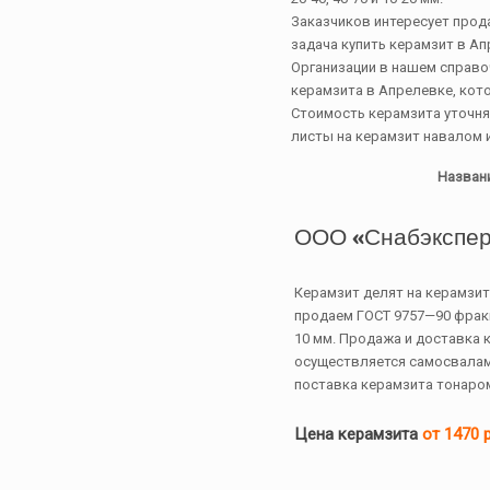
Заказчиков интересует прода
задача купить керамзит в Ап
Организации в нашем справ
керамзита в Апрелевке, кот
Стоимость керамзита уточня
листы на керамзит навалом и
Назван
ООО «Снабэкспер
Керамзит делят на керамзит
продаем ГОСТ 9757—90 фракци
10 мм. Продажа и доставка 
осуществляется самосвалам
поставка керамзита тонаром
Цена керамзита
от 1470 р