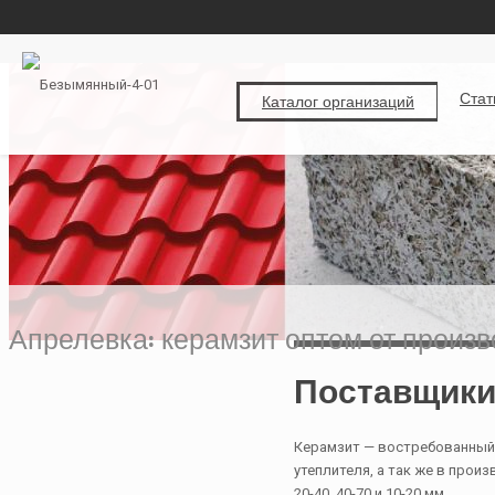
Стат
Каталог организаций
Апрелевка: керамзит оптом от произ
Поставщики
Керамзит — востребованный 
утеплителя, а так же в про
20-40, 40-70 и 10-20 мм.