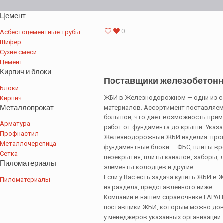
Цемент
0
Асбестоцементные трубы
Шифер
Сухие смеси
Цемент
Кирпич и блоки
Поставщики железобетонн
Блоки
ЖБИ в Железнодорожном — одни из с
Кирпич
Металлопрокат
материалов. Ассортимент поставляе
большой, что дает возможность приме
Арматура
работ от фундамента до крыши. Указ
Профнастил
Железнодорожный ЖБИ изделия: прого
Металлочерепица
фундаментные блоки — ФБС, плиты вр
Сетка
перекрытия, плиты каналов, заборы, 
Пиломатериалы
элементы колодцев и другие.
Если у Вас есть задача купить ЖБИ в
Пиломатериалы
из раздела, представленного ниже.
Компании в нашем справочнике ГАРА
поставщики ЖБИ, которым можно дове
у менеджеров указанных организаций.