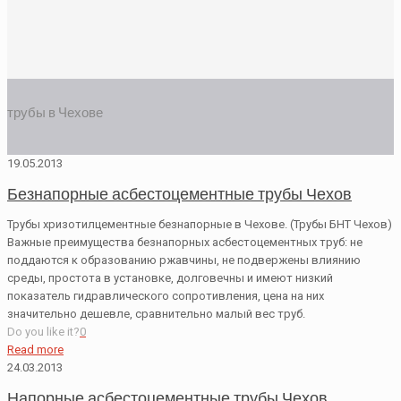
трубы в Чехове
19.05.2013
Безнапорные асбестоцементные трубы Чехов
Трубы хризотилцементные безнапорные в Чехове. (Трубы БНТ Чехов)
Важные преимущества безнапорных асбестоцементных труб: не
поддаются к образованию ржавчины, не подвержены влиянию
среды, простота в установке, долговечны и имеют низкий
показатель гидравлического сопротивления, цена на них
значительно дешевле, сравнительно малый вес труб.
Do you like it?
0
Read more
24.03.2013
Напорные асбестоцементные трубы Чехов