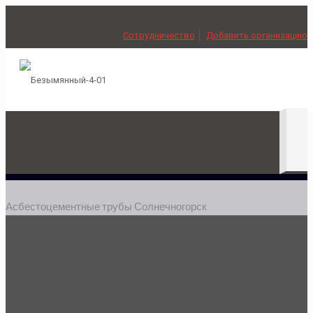
Сотрудничество
Добавить организацию
Асбестоцементные трубы Солнечногорск
Безнапорные асбестоцементные трубы
Солнечногорск
Трубы асбестоцементные безнапорные в Солнечногорске. (Трубы
БНТ Солнечногорск) Главные качества безнапорных
асбоцементных труб: элементарность в монтаже, их стоимость