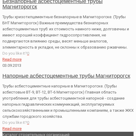
Безнапорные асбестоцементные трубы
Магниторогск
Трубы хризотилцементные безнапорные в Магниторогске. (Трубы
БНТ Магниторогск) Важные преимущества безнапорных
асбестоцементных труб: их стоимость намного ниже, долговечны и
имеют хороший коэффициент гидросопротивления, не
подвергаются влиянию среды, весят меньше аналогов,
элементарность в укладке, не склонны к образованию ржавчины.
Do you like it?
0
Read more
03.09.2013
Напорные асбестоцементные трубы Магниторогск
Трубы асбестоцементные напорные в Магниторогске. (Трубы
асбестовые ВТ-9, ВТ-12, ВТ-6 Магниторогск) Главная область
употребления для трубы асбестоцементной напорной - создание
напорных гидравлических коммуникаций, эксплуатируемых
сельскохозяйственными и промышленными компаниям, а также ЖКХ
службам городского хозяйства.
Do you like it?
0
Read more
Каталог строительных организаций