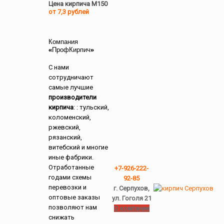
Цена кирпича М150
от 7,3 рублей
Компания
«ПрофКирпич»
С нами
сотрудничают
самые лучшие
производители
кирпича
: : тульский,
коломенский,
ржевский,
рязанский,
витебский и многие
иные фабрики.
Отработанные
+7-926-222-
годами схемы
92-85
перевозки и
г. Серпухов,
оптовые заказы
ул. Гоголя 21
позволяют нам
О компании
снижать