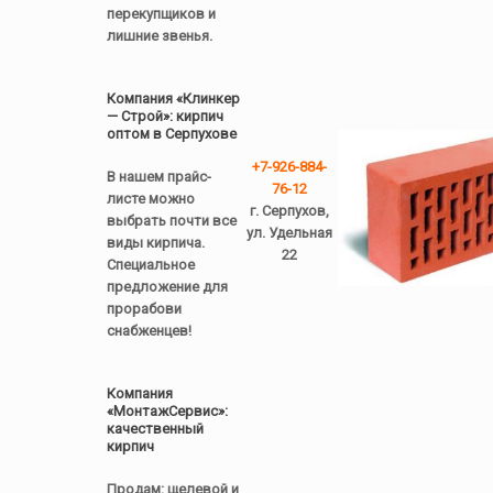
перекупщиков и
лишние звенья.
Компания «Клинкер
— Строй»: кирпич
оптом в Серпухове
+7-926-884-
В нашем прайс-
76-12
листе можно
г. Серпухов,
выбрать почти все
ул. Удельная
виды кирпича.
22
Специальное
предложение для
прорабови
снабженцев!
Компания
«МонтажСервис»:
качественный
кирпич
Продам: щелевой и