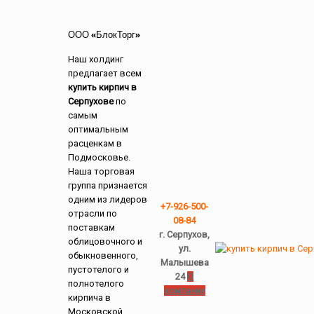
ООО «БлокТорг»
Наш холдинг
предлагает всем
купить кирпич в
Серпухове
по
самым
оптимальным
расценкам в
Подмосковье.
Наша торговая
группа признается
одним из лидеров
+7-926-500-
отрасли по
08-84
поставкам
г. Серпухов,
облицовочного и
ул.
обыкновенного,
Малышева
пустотелого и
24
О
полнотелого
компании
кирпича в
Московской