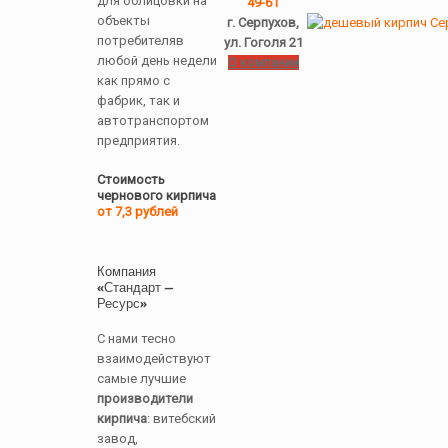
для облицовки на
49-61
объекты
г. Серпухов,
потребителяв
ул. Гоголя 21
любой день недели
О компании
как прямо с
фабрик, так и
автотранспортом
предприятия.
Стоимость
чернового кирпича
от 7,3 рублей
Компания
«Стандарт —
Ресурс»
С нами тесно
взаимодействуют
самые лучшие
производители
кирпича
: витебский
завод,