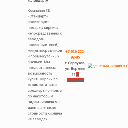
«Стандарт»
Компания ТД
«Стандарт»
производит
продажу кирпича
непосредственно с
заводов-
производителей,
минуя посредников
+7-926-222-
и промежуточных
92-85
звеньев. Мы
г. Серпухов,
предоставляем
ул. Верхняя
возможность
11
О
купить кирпич по
компании
стоимости ниже
среднерыночной, а
по некоторым
видам кирпича мы
даем цены ниже
стоимости кирпича
на заводах.