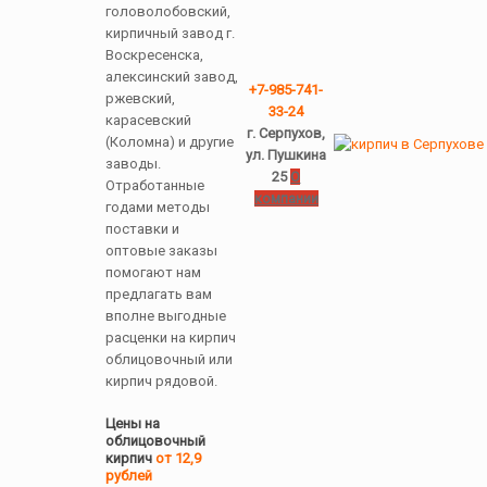
головолобовский,
кирпичный завод г.
Воскресенска,
алексинский завод,
+7-985-741-
ржевский,
33-24
карасевский
г. Серпухов,
(Коломна) и другие
ул. Пушкина
заводы.
25
О
Отработанные
компании
годами методы
поставки и
оптовые заказы
помогают нам
предлагать вам
вполне выгодные
расценки на кирпич
облицовочный или
кирпич рядовой.
Цены на
облицовочный
кирпич
от 12,9
рублей