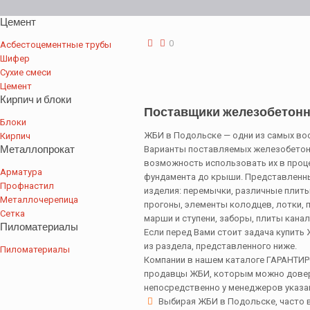
Цемент
0
Асбестоцементные трубы
Шифер
Сухие смеси
Цемент
Кирпич и блоки
Поставщики железобетонн
Блоки
ЖБИ в Подольске — одни из самых во
Кирпич
Металлопрокат
Варианты поставляемых железобетонн
возможность использовать их в проце
Арматура
фундамента до крыши. Представленн
Профнастил
изделия: перемычки, различные плиты
Металлочерепица
прогоны, элементы колодцев, лотки, 
Сетка
марши и ступени, заборы, плиты канал
Пиломатериалы
Если перед Вами стоит задача купить
из раздела, представленного ниже.
Пиломатериалы
Компании в нашем каталоге ГАРАНТИ
продавцы ЖБИ, которым можно довер
непосредственно у менеджеров указа
Выбирая ЖБИ в Подольске, часто 