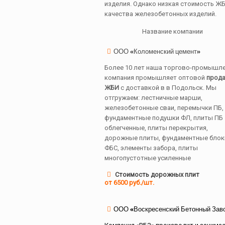
изделия. Однако низкая стоимость ЖБ
качества железобетонных изделий.
Название компании
ООО «Коломенский цемент»
Более 10 лет наша торгово-промышл
компания промышляет оптовой
прод
ЖБИ
с доставкой в в Подольск. Мы
отгружаем: лестничные марши,
железобетонные сваи, перемычки ПБ,
фундаментные подушки ФЛ, плиты ПБ
облегченные, плиты перекрытия,
дорожные плиты, фундаментные блок
ФБС, элементы забора, плиты
многопустотные усиленные
Стоимость дорожных плит
от 6500 руб./шт.
ООО «Воскресенский Бетонный Зав