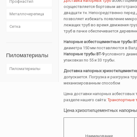
Доставка напорных труб
асбестоцемен
Профнастил
осуществляется бортовым автотрансп
двадцати тн. Непосредственно перед 
Металлочерепица
позволяет избежать появление микро
лежащих труб во время двмжения гру
Сетка
труб в пачке обеспечивается деревян
Напорные асбестоцементные трубы ВТ
диаметра 150 мм поставляются в Валда
Напорные трубы ВТ-9
условного диамет
Пиломатериалы
упаковках по 55 и 33 трубы.
Пиломатериалы
Доставка напорных хризотилцементны
допускается. Погрузка и разгрузка т
механизированным способом
Цена доставки напорных асбестовых 
разделе нашего сайта:
Транспортные 
Цена хризотилцементных напорных
Наименование