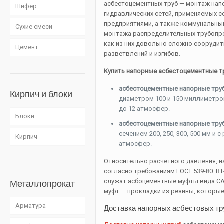
асбестоцементных труб — монтаж нап
Шифер
гидравлических сетей, применяемых
предприятиями, а также коммунальны
Сухие смеси
монтажа распределительных трубопро
как из них довольно сложно сооруди
Цемент
разветвлений и изгибов.
Купить напорные асбестоцементные т
асбестоцементные напорные тру
Кирпич и блоки
диаметром 100 и 150 миллиметро
до 12 атмосфер.
Блоки
асбестоцементные напорные тру
сечением 200, 250, 300, 500 мм и
Кирпич
атмосфер.
Относительно расчетного давления, 
согласно требованиям ГОСТ 539-80: ВТ-
служат асбоцементные муфты вида САМ
Металлопрокат
муфт — прокладки из резины, которы
Арматура
Доставка напорных асбестовых тр