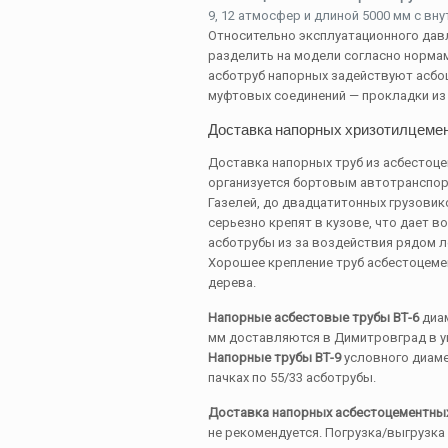
9, 12 атмосфер и длиной 5000 мм с вну
Относительно эксплуатационного дав
разделить на модели согласно нормам Г
асботруб напорных задействуют асбо
муфтовых соединений — прокладки из 
Доставка напорных хризотилцемен
Доставка напорных труб из асбестоц
организуется бортовым автотранспор
Газелей, до двадцатитонных грузови
серьезно крепят в кузове, что дает 
асботрубы из за воздействия рядом л
Хорошее крепление труб асбестоцемен
дерева.
Напорные асбестовые трубы ВТ-6
диам
мм доставляются в Димитровград в уп
Напорные трубы ВТ-9
условного диаме
пачках по 55/33 асботрубы.
Доставка напорных асбестоцементных
не рекомендуется. Погрузка/выгрузк