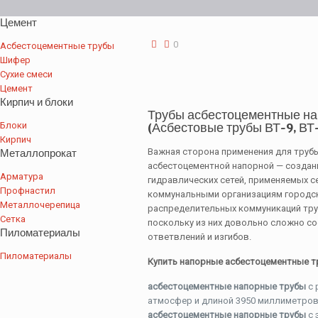
Цемент
0
Асбестоцементные трубы
Шифер
Сухие смеси
Цемент
Кирпич и блоки
Трубы асбестоцементные н
Блоки
(
Асбестовые трубы
ВТ-9, ВТ
Кирпич
Металлопрокат
Важная сторона применения для труб
асбестоцементной напорной — создан
Арматура
гидравлических сетей, применяемых с
Профнастил
коммунальными организациям городск
Металлочерепица
распределительных коммуникаций тру
Сетка
поскольку из них довольно сложно с
Пиломатериалы
ответвлений и изгибов.
Пиломатериалы
Купить напорные асбестоцементные т
асбестоцементные напорные трубы
с 
атмосфер и длиной 3950 миллиметров 
асбестоцементные напорные трубы
с 