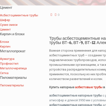
Цемент
0
Асбестоцементные трубы
Шифер
Сухие смеси
Цемент
Кирпич и блоки
Трубы асбестоцементные на
Блоки
трубы ВТ-6, ВТ-9, ВТ-12 Але
Кирпич
Металлопрокат
Важная сторона применения для напо
асбестоцементных труб — создание т
Арматура
гидравлических трубопроводов, испо
Профнастил
промышленными организациям, а такж
Металлочерепица
устройства распределительных комму
Сетка
применяются, поскольку из них проб
Пиломатериалы
количеством разветвлений и колен.
Пиломатериалы
Купить напорные
асбестовые трубы
в 
асбестоцементные напорные трубы
с 
атмосфер и длиной 3950 мм с условным
асбестоцементные напорные трубы
дл