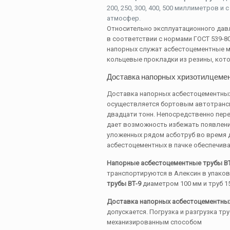
200, 250, 300, 400, 500 миллиметров и
атмосфер.
Относительно эксплуатационного дав
в соответствии с нормами ГОСТ 539-80:
напорных служат асбестоцементные м
кольцевые прокладки из резины, кот
Доставка напорных хризотилцемен
Доставка напорных асбестоцементных
осуществляется бортовым автотрансп
двадцати тонн. Непосредственно пере
дает возможность избежать появлени
уложенных рядом асботруб во время 
асбестоцементных в пачке обеспечив
Напорные асбестоцементные трубы ВТ
транспортируются в Алексин в упаковк
трубы ВТ-9
диаметром 100 мм и труб 15
Доставка напорных асбестоцементных
допускается. Погрузка и разгрузка т
механизированным способом