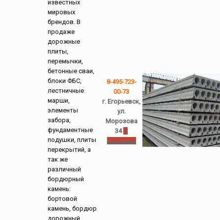
известных
мировых
брендов. В
продаже
дорожные
плиты,
перемычки,
бетонные сваи,
блоки ФБС,
8-495-723-
лестничные
00-73
марши,
г. Егорьевск,
элементы
ул.
забора,
Морозова
фундаментные
34
О
подушки, плиты
компании
перекрытий, а
так же
различный
бордюрный
камень:
бортовой
камень, бордюр
дорожный,