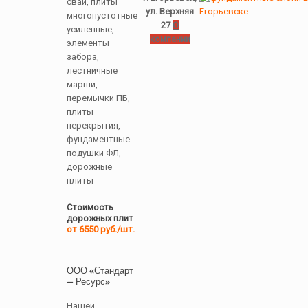
сваи, плиты
ул. Верхняя
многопустотные
27
О
усиленные,
компании
элементы
забора,
лестничные
марши,
перемычки ПБ,
плиты
перекрытия,
фундаментные
подушки ФЛ,
дорожные
плиты
Стоимость
дорожных плит
от 6550 руб./шт.
ООО «Стандарт
— Ресурс»
Нашей