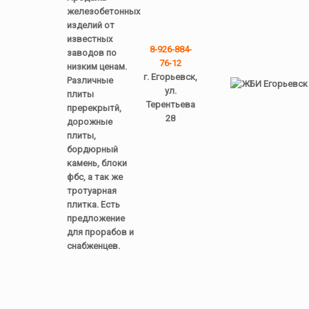
железобетонных
изделий от
известных
8-926-884-
заводов по
76-12
низким ценам.
г. Егорьевск,
Различные
ул.
плиты
Терентьева
пререкрытй,
28
дорожные
плиты,
бордюрный
камень, блоки
фбс, а так же
тротуарная
плитка. Есть
предложение
для прорабов и
снабженцев.