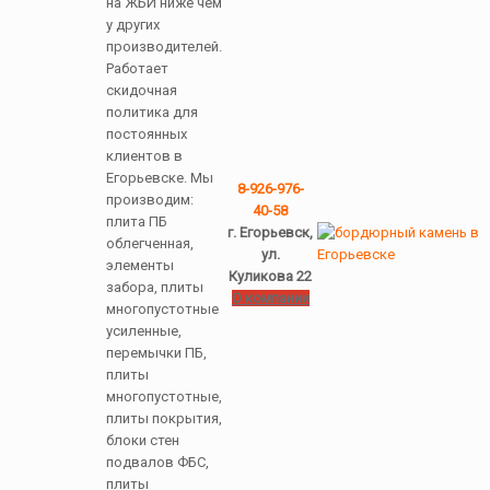
на ЖБИ ниже чем
у других
производителей.
Работает
скидочная
политика для
постоянных
клиентов в
Егорьевске. Мы
8-926-976-
производим:
40-58
плита ПБ
г. Егорьевск,
облегченная,
ул.
элементы
Куликова 22
забора, плиты
О компании
многопустотные
усиленные,
перемычки ПБ,
плиты
многопустотные,
плиты покрытия,
блоки стен
подвалов ФБС,
плиты