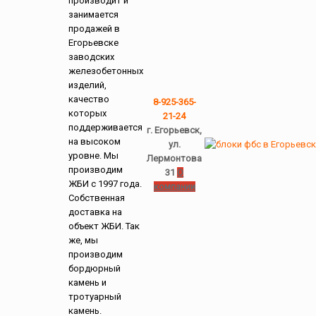
производит и
занимается
продажей в
Егорьевске
заводских
железобетонных
изделий,
качество
8-925-365-
которых
21-24
поддерживается
г. Егорьевск,
на высоком
ул.
уровне. Мы
Лермонтова
производим
31
О
ЖБИ с 1997 года.
компании
Собственная
доставка на
объект ЖБИ. Так
же, мы
производим
бордюрный
камень и
тротуарный
камень.