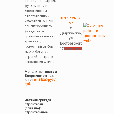
более 7 лет. Строим
фундаменты в
Дзержинском
ответственно и
8-999-925-37-
качественно. Наш
97
рецепт хорошего
г.
фундамента:
Дзержинский,
правильная вязка
ул.
арматуры,
Достоевского
грамотный выбор
17
О компании
марки бетона и
строгий контроль
исполнения СНИПов.
Монолитная плита в
Дзержинском под
ключ
от 14000 руб./
куб.
Частная бригада
строителей
(славяне):
строительные