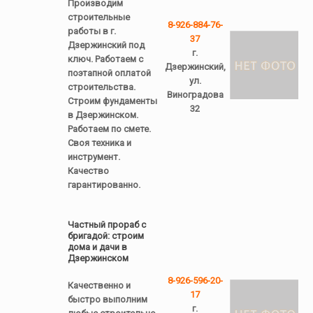
Производим
строительные
8-926-884-76-
работы в г.
37
Дзержинский под
г.
ключ. Работаем с
Дзержинский,
поэтапной оплатой
ул.
строительства.
Виноградова
Строим фундаменты
32
в Дзержинском.
Работаем по смете.
Своя техника и
инструмент.
Качество
гарантированно.
Частный прораб с
бригадой: строим
дома и дачи в
Дзержинском
8-926-596-20-
Качественно и
17
быстро выполним
г.