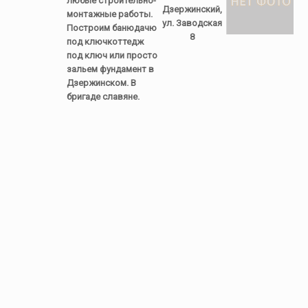
любые строительно-
Дзержинский,
монтажные работы.
ул. Заводская
Построим банюдачю
8
под ключкоттедж
под ключ или просто
зальем фундамент в
Дзержинском. В
бригаде славяне.