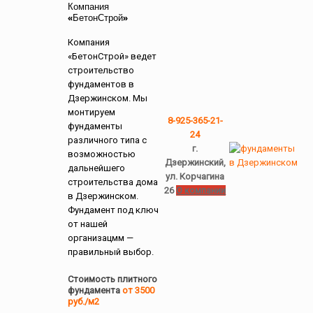
Компания
«БетонСтрой»
Компания
«БетонСтрой» ведет
строительство
фундаментов в
Дзержинском. Мы
монтируем
8-925-365-21-
фундаменты
24
различного типа с
г.
возможностью
Дзержинский,
дальнейшего
ул. Корчагина
строительства дома
26
О компании
в Дзержинском.
Фундамент под ключ
от нашей
организацмм —
правильный выбор.
Стоимость плитного
фундамента
от 3500
руб./м2