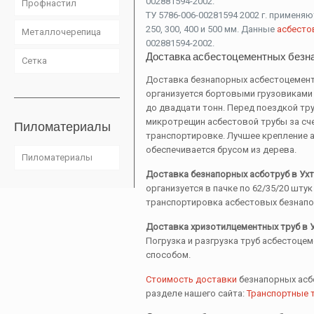
002881594-2002.
Профнастил
ТУ 5786-006-00281594 2002 г. применя
250, 300, 400 и 500 мм. Данные
асбесто
Металлочерепица
002881594-2002.
Доставка асбестоцементных безна
Сетка
Доставка безнапорных асбестоцемент
организуется бортовыми грузовиками
до двадцати тонн. Перед поездкой тру
микротрещин асбестовой трубы за сче
Пиломатериалы
транспортировке. Лучшее крепление а
обеспечивается брусом из дерева.
Пиломатериалы
Доставка безнапорных асботруб в Ухт
организуется в пачке по 62/35/20 шт
транспортировка асбестовых безнапор
Доставка хризотилцементных труб в У
Погрузка и разгрузка труб асбестоц
способом.
Стоимость доставки
безнапорных асбе
разделе нашего сайта:
Транспортные 