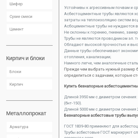
Шифер
Устойчивы к агрессивным почвам и с
Асбестоцементные трубы являются х
Сухие смеси
затраты на теплоизоляцию систем во
Асбоцементные трубы не нуждаются в
Цемент
Не склонны к горению, гниению, заме
Трубы не являются проводником эл. т
Обладают высокой прочностью и выс
Данные трубы обеспечивают экономич
отопления, канализации;
Кирпич и блоки
Намного легче, чем аналогичные стал
Прежде чем выбрать нужный размер б
Блоки
определиться с задачами, которые ст
Кирпич
Купить безнапорные асбестоцементны
Длиной 3950 мм с диаметром сечения: 
(бнт-150).
Длиной 5000 мм с диаметром сечения 20
Металлопрокат
Безнапорные асбестовые трубы выпуск
ГОСТ 1839-80 применяют для асбестоц
Арматура
Трубы асбестовые ГОСТ маркируют сле