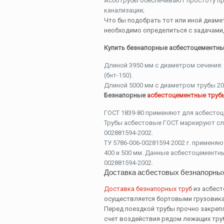
Асботрубы обеспечивают простоту пр
канализации;
Что бы подобрать тот или иной диаме
необходимо определиться с задачами,
Купить безнапорные асбестоцементны
Длиной 3950 мм с диаметром сечения: 
(бнт-150).
Длиной 5000 мм с диаметром трубы 200 
Безнапорные
асбестоцементные труб
ГОСТ 1839-80 применяют для асбестоц
Трубы асбестовые ГОСТ маркируют сле
002881594-2002.
ТУ 5786-006-00281594 2002 г. применяю
400 и 500 мм. Данные асбестоцементны
002881594-2002.
Доставка асбестовых безнапорных
Доставка безнапорных труб
из асбест
осуществляется бортовыми грузовикам
Перед поездкой трубы прочно закрепл
счет воздействия рядом лежащих тру