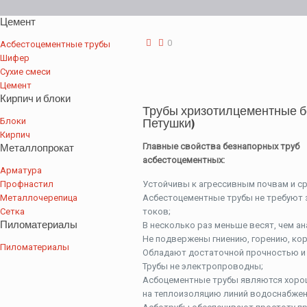
Цемент
0
Асбестоцементные трубы
Шифер
Сухие смеси
Цемент
Кирпич и блоки
Трубы хризотилцементные б
Блоки
Петушки)
Кирпич
Металлопрокат
Главные свойства безнапорных труб
асбестоцементных:
Арматура
Профнастил
Устойчивы к агрессивным почвам и с
Металлочерепица
Асбестоцементные трубы не требуют 
Сетка
токов;
Пиломатериалы
В несколько раз меньше весят, чем а
Не подвержены гниению, горению, кор
Пиломатериалы
Обладают достаточной прочностью и
Трубы не электропроводны;
Асбоцементные трубы являются хоро
на теплоизоляцию линий водоснабжен