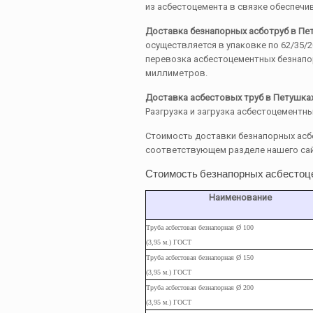
из асбестоцемента в связке обеспечив
Доставка безнапорных асботруб в Пе
осуществляется в упаковке по 62/35/
перевозка асбестоцементных безнапор
миллиметров.
Доставка асбестовых труб в Петушка
Разгрузка и загрузка асбестоцементн
Стоимость доставки безнапорных асб
соответствующем разделе нашего са
Стоимость безнапорных асбестоц
Наименование
Труба асбестовая безнапорная Ø 100
(3,95 м.) ГОСТ
Труба
асбестовая
безнапорная Ø 150
(3,95
м.
) ГОСТ
Труба
асбестовая
безнапорная Ø 200
(3,95
м.
) ГОСТ