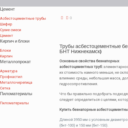
Цемент
0
Асбестоцементные трубы
Шифер
Сухие смеси
Цемент
Кирпич и блоки
Трубы асбестоцементные бе
Блоки
БНТ Нижнекамск)
Кирпич
Металлопрокат
Основные свойства безнапорных
асбестоцементных труб:
элементарнос
Арматура
их стоимость намного меньше, не скл
Профнастил
влиянию среды, небольшая масса, до
Металлочерепица
гидросопротивления.
Сетка
Пиломатериалы
Что бы правильно подобрать подходя
следует определиться с целями, кото
Пиломатериалы
Купить безнапорные асбестоцементны
Длиной 3950 мм с условным диаметро
(бнт-100) и 150 мм (бнт-150).