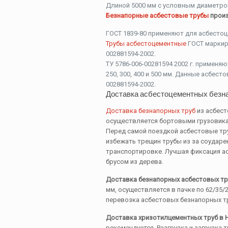
Длиной 5000 мм с условным диаметром 
Безнапорные асбестовые трубы
произ
ГОСТ 1839-80 применяют для асбестоц
Трубы асбестоцементные
ГОСТ маркир
002881594-2002.
ТУ 5786-006-00281594 2002 г. применя
250, 300, 400 и 500 мм. Данные асбест
002881594-2002.
Доставка асбестоцементных безн
Доставка безнапорных труб
из асбест
осуществляется бортовыми грузовикам
Перед самой поездкой асбестовые тр
избежать трещин трубы из за соударе
транспортировке. Лучшая фиксация ас
брусом из дерева.
Доставка безнапорных асбестовых тр
мм, осуществляется в пачке по 62/35
перевозка асбестовых безнапорных тр
Доставка хризотилцементных труб в 
рекомендуется. Разгрузка и загрузка