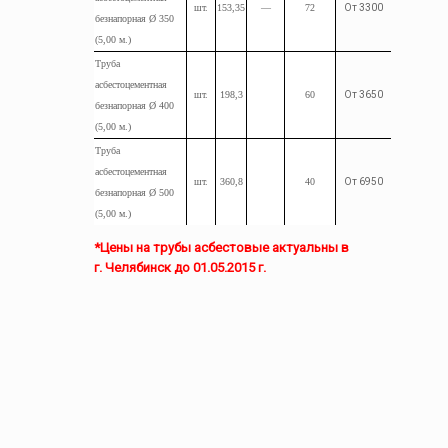
шт.
153,35
—
72
От 3300
безнапорная Ø 350
(5,00
м.
)
Труба
асбестоцементная
шт.
198,3
60
От 3650
безнапорная Ø 400
(5,00
м.
)
Труба
асбестоцементная
шт.
360,8
40
От 6950
безнапорная Ø 500
(5,00
м.
)
*Цены на трубы асбестовые актуальны в
г. Челябинск до 01.05.2015 г.