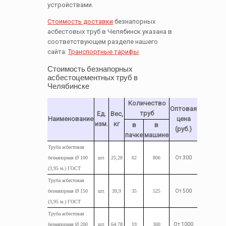
устройствами.
Стоимость доставки
безнапорных
асбестовых труб в Челябинск указана в
соответствующем разделе нашего
сайта:
Транспортные тарифы
Стоимость безнапорных
асбестоцементных труб в
Челябинске
Количество
Оптовая
труб
Ед.
Вес,
Наименование
цена
изм.
кг
в
в
(руб.)
пачке
машине
Труба асбестовая
безнапорная Ø 100
шт.
25,28
62
806
От 300
(3,95 м.) ГОСТ
Труба
асбестовая
безнапорная Ø 150
шт.
39,9
35
525
От 500
(3,95
м.
) ГОСТ
Труба
асбестовая
безнапорная Ø 200
шт.
64,78
19
300
От 1000