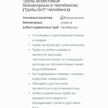
Трубы асбестовые
безнапорные в Челябинске.
(Трубы БНТ Челябинск)
Основные качества
безнапорных
асбестоцементных труб:
Устойчивы к агрессивным почвам
и средам;
Трубы не проводят электричество;
Трубы из асбестоцемента
являются хорошим
теплоизолятором, что сокращает
расходы на теплоизоляцию линий
водоснабжения;
Не подвержены гниению, горению,
коррозии, замерзанию;
Обладают достаточной
прочностью и долговечностью;
Асбестоцементные трубы не
нуждаются в защите от
блуждающих токов и грунтовых
вод;